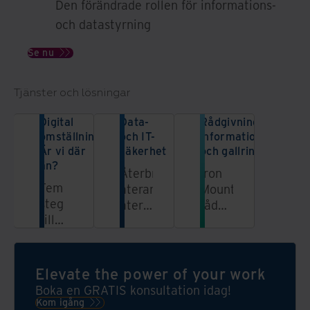
Den förändrade rollen för informations-
och datastyrning
Se nu
Tjänster och lösningar
Digital
Data-
Rådgivningstjänst fö
omställning:
och IT-
informationsstyrnin
Är vi där
säkerhet
och gallring
än?
Återbruka,
Iron
Fem
återanvända,
Mountains
steg
återvinna
rådgivningstjänst
till
och
kombinerar
digital
återmarknadsföra
en
omvandling.
IT-
banbrytande
tillgångar
teknikplattform
Elevate the power of your work
för
med
Boka en GRATIS konsultation idag!
att
djup
Kom igång