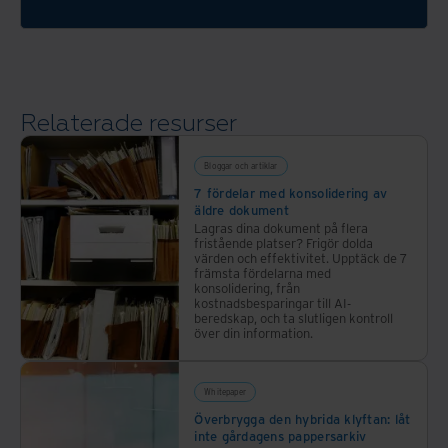
stödja
expertis
målen
och
för
bred
avfallshantering.
erfarenhet.
Relaterade resurser
Bloggar och artiklar
7 fördelar med konsolidering av
äldre dokument
Lagras dina dokument på flera
fristående platser? Frigör dolda
värden och effektivitet. Upptäck de 7
främsta fördelarna med
konsolidering, från
kostnadsbesparingar till AI-
beredskap, och ta slutligen kontroll
över din information.
Whitepaper
Överbrygga den hybrida klyftan: låt
inte gårdagens pappersarkiv