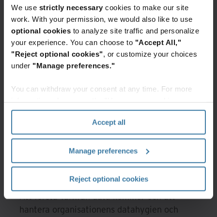
We use
strictly necessary
cookies to make our site
Datans tillförlitlighet är en
work. With your permission, we would also like to use
nyckelfråga när AI används
optional cookies
to analyze site traffic and personalize
allt mer
your experience. You can choose to
"Accept All,"
"Reject optional cookies"
, or customize your choices
under
"Manage preferences."
En sak som AI inte har förändrat i år?
Behovet av dataintegritet. Precis som
You can withdraw your consent at any time. For more
tidigare måste organisationer använda
information, please see the "How we use cookies
betrodda datakällor för att bevara
section" of our
Privacy Policy
.
validiteten, transparensen och
Accept all
noggrannheten i sina teknikdrivna
dataresultat. "Alla risker som vi tidigare
Manage preferences
oroade oss för med data blir bara
exponentiellt större", säger McIssac.
Reject optional cookies
Att förstå varifrån data kommer och att
hantera organisationens datahygien och