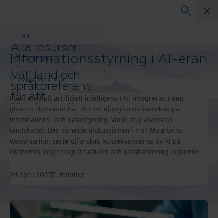
Bloggar
All
Alla resurser
Informationsstyrning i AI-eran
Bloggar
Kundreferenser
Välj land och
Lösningsguider
Bloggar och artiklar
språkpreferens
Webbinarier
för att
I takt med att artificiell intelligens (AI) integreras i den
Whitepaper
förbättra din
globala ekonomin har den en djupgående inverkan på
webbläsarupplevelse.
informations- och datastyrning. Varje dag utvecklas
Ändra region
landskapet. Den senaste diskussionen i Iron Mountains
och språk:
webbinarium serie utforskas konsekvenserna av AI på
Asia-Pacific and India
ekonomin, regleringsstrukturer och datahantering ingående.
Europe and Southern
Africa
24 april 2025
7
minuter
Latin America
Middle East North Africa
And Turkey
North America