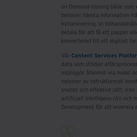
on Demand-lösning både som e
behöver hämta information från
hyllarkivering. Vi tillhandahål
betala för att få ett papper e
konverterad till ett digitalt fo
Vår
Content Services Platfo
data som stödjer affärsprocess
möjliggör åtkomst via mobil o
volymer av ostrukturerat inne
snabbt och effektivt sätt. Iro
artificiell intelligens (Al) oc
Development för att leverera e