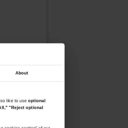
About
so like to use
optional
ll,"
"Reject optional