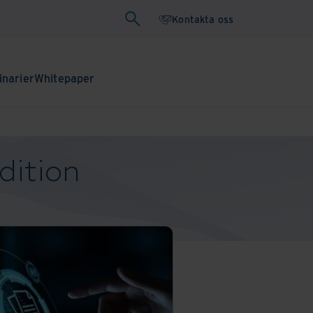
Kontakta oss
narier
Whitepaper
dition