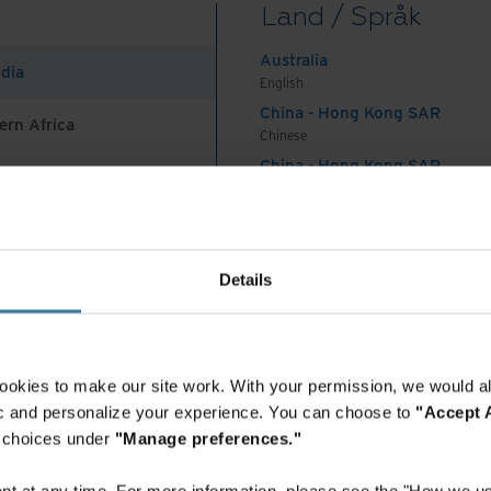
Land / Språk
r och säkerställer en kvalitetskontroll för att
Australia
ntkonvertering. Med hjälp av OCR skanning
ndia
English
) kan innehållet i dina dokument bli helt sökbart
China - Hong Kong SAR
ern Africa
 tillgängligt i PDF-, TIFF- och Office-dokument på
Chinese
ska dokument har digitaliserats kan du lagra, söka
China - Hong Kong SAR
English
 säkert sätt i en modern och säker
China - Mainland
 Africa And Turkey
中国-中文
India
tkomst till dina digitala dokument, centraliserat på
Details
English
ken lagringsplats de finns på. Din elektroniska
Indonesia
as och överföras via ett säkert nätverk.
English
 av krypteringsnycklar. Rollbaserade
Indonesia
ookies to make our site work. With your permission, we would al
för auktoriserade användare att endast få åtkomst
Indonesian
fic and personalize your experience. You can choose to
"Accept A
r, var och när de behöver den. Lösningen gör det
Korea
r choices under
"Manage preferences."
Korean
 filer såsom länkar och e-postbilagor med både
Malaysia
.