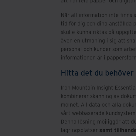
att hantera papper och digital
När all information inte finns
tid för dig och dina anställda p
skulle kunna riktas på uppgift
även en utmaning i sig att s
personal och kunder som arbet
informationen är i pappersfor
Hitta det du behöver 
Iron Mountain Insight Essenti
kombinerar skanning av dokumen
molnet. All data och alla doku
vårt webbaserade kundsystem s
Denna lösning möjliggör att du
lagringsplatser
samt tillhanda