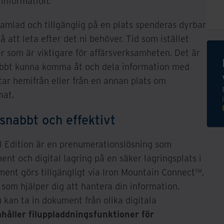
 information.
 samlad och tillgänglig på en plats spenderas dyrbar
å att leta efter det ni behöver. Tid som istället
er som är viktigare för affärsverksamheten. Det är
nabbt kunna komma åt och dela information med
ar hemifrån eller från en annan plats om
mat.
snabbt och effektivt
al Edition är en prenumerationslösning som
t och digital lagring på en säker lagringsplats i
ment görs tillgängligt via Iron Mountain Connect™,
om hjälper dig att hantera din information.
 kan ta in dokument från olika digitala
håller filuppladdningsfunktioner för