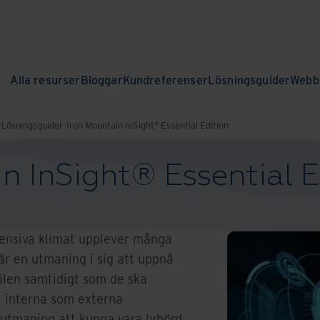
Alla resurser
Bloggar
Kundreferenser
Lösningsguider
Webbi
Lösningsguider
Iron Mountain InSight® Essential Edition
n InSight® Essential E
tensiva klimat upplever många
är en utmaning i sig att uppnå
ålen samtidigt som de ska
äl interna som externa
n utmaning att kunna vara lyhörd