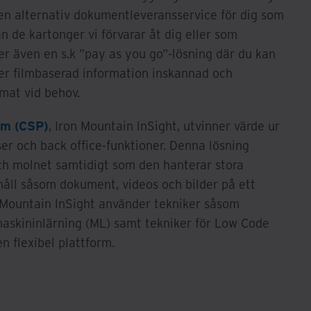
n alternativ dokumentleveransservice för dig som
 de kartonger vi förvarar åt dig eller som
ler även en s.k ”pay as you go”-lösning där du kan
ller filmbaserad information inskannad och
rmat vid behov.
rm (CSP)
, Iron Mountain lnSight, utvinner värde ur
er och back office-funktioner. Denna lösning
ch molnet samtidigt som den hanterar stora
håll såsom dokument, videos och bilder på ett
n Mountain lnSight använder tekniker såsom
h maskininlärning (ML) samt tekniker för Low Code
n flexibel plattform.