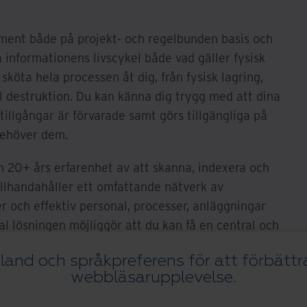
ument både på projekt- och regelbunden basis och
a informationens livscykel både vad gäller fysisk
 sköta hela processen åt dig, från fysisk lagring,
ill destruktion. Du kan känna dig trygg med att dina
tillgångar är förvarade samt görs tillgängliga på
 behöver dem.
n 20+ års erfarenhet av att skanna, indexera och
tillhandahåller ett omfattande nätverk av
 och effektiv personal, processer, anläggningar
al lösningen möjliggör att du kan få en central och
 samtidigt som du kan frigöra värdefull kontorsyta
 land och språkpreferens för att förbättr
 din information och dess användning.
webbläsarupplevelse.