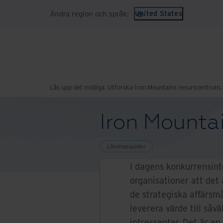
Ändra region och språk:
United States
Lås upp det möjliga. Utforska Iron Mountains resurscentrum.
Iron Mountai
Lösningsguider
I dagens konkurrensin
organisationer att det 
de strategiska affärsm
leverera värde till såv
intressenter. Det är e