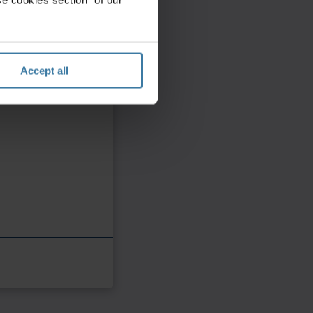
e cookies section" of our
Accept all