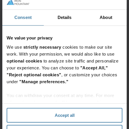
ผลลัพธ์
การสนับสนุนด้านแรงงานและความเชี่ยวชาญ
Consent
Details
About
ในการสร้างฐานข้อมูลคลังข้อมูลและจัดระเบียบ
บันทึกที่จับต้องได้กว่า 70,000 รายการ
We value your privacy
ทำลายเอกสารที่เลยวันที่เก็บรักษาไปแล้วกว่า
We use
strictly necessary
cookies to make our site
3.6 ล้านฉบับอย่างปลอดภัย
work. With your permission, we would also like to use
แยกรายการทำลายและรีไซเคิลสินทรัพย์ไอทีที่
optional cookies
to analyze site traffic and personalize
เลิกใช้แล้วอย่างปลอดภัย
your experience. You can choose to
"Accept All,"
การแก้ไขและกู้คืนบันทึกที่เสียหายจากความ
"Reject optional cookies"
, or customize your choices
เปียกชื้น
under
"Manage preferences."
You can withdraw your consent at any time. For more
บริการและโซลูชั่นที่โดดเด่น
information, please see the "How we use cookies
section" of our
Privacy Policy
.
สร้าง
Accept all
ระบบ E-
Office