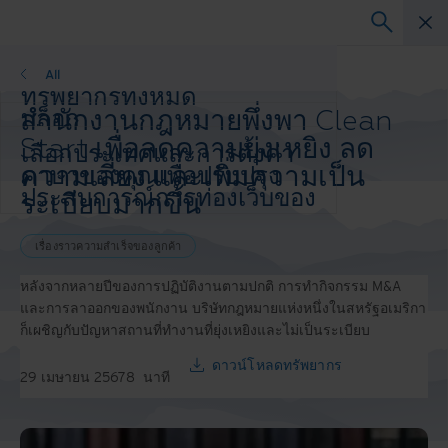
เรื่องราวความสำเร็จของลูกค้า
All
ทรัพยากรทั้งหมด
สำนักงานกฎหมายพึ่งพา Clean
บล็อก
เรื่องราวความสำเร็จ
Start เพื่อลดความยุ่งเหยิง ลด
เลือกประเทศและการตั้งค่า
วิดีโอและการสัมมนาผ่านเว็บ
ความเสี่ยง และเพิ่มความเป็น
ภาษาของคุณเพื่อปรับปรุง
เว็บสัมมนา
ประสบการณ์การท่องเว็บของ
ระเบียบมากขึ้น
กระดาษสีขาว
คุณ
ประเทศและภาษาที่ต้องการ:
เรื่องราวความสำเร็จของลูกค้า
Asia-Pacific and India
หลังจากหลายปีของการปฏิบัติงานตามปกติ การทำกิจกรรม M&A
Europe and Southern Africa
และการลาออกของพนักงาน บริษัทกฎหมายแห่งหนึ่งในสหรัฐอเมริกา
Latin America
ก็เผชิญกับปัญหาสถานที่ทำงานที่ยุ่งเหยิงและไม่เป็นระเบียบ
Middle East North Africa And Turkey
North America
ดาวน์โหลดทรัพยากร
29 เมษายน 2567
8
นาที