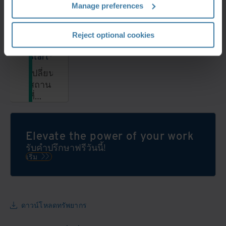
ด้วย
Manage preferences
โปรแกรม
Iron
Mountain
Reject optional cookies
Clean
Start®
เปลี่ยน
สถาน
ที่
ทำงาน
ของ
คุณ
Elevate the power of your work
ให้
รับคำปรึกษาฟรีวันนี้!
เป็น
เริ่ม
ปัจจุบัน
ดาวน์โหลดทรัพยากร