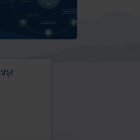
ปรุง
ารและโซลูชั่นที่โดดเด่น
แพลตฟอร์ม
โซลูชัน
การจัดการ
digital
เอกสาร
workflow
อัจฉริยะของ
automation
Iron
เพื่อระบบ
Mountain
การจัด
InSight®
องค์กร