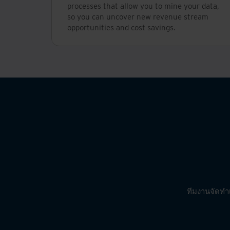
processes that allow you to mine your data,
so you can uncover new revenue stream
opportunities and cost savings.
ทีมงานจัดทำเ