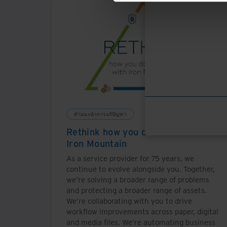
คำแนะนำการแก้ปัญหา
Rethink how you do business with
Iron Mountain
As a service provider for 75 years, we
continue to evolve alongside you. Together,
we’re solving a broader range of problems
and protecting a broader range of assets.
We’re collaborating with you to drive
workflow improvements across paper, digital
and media files. We’re automating business