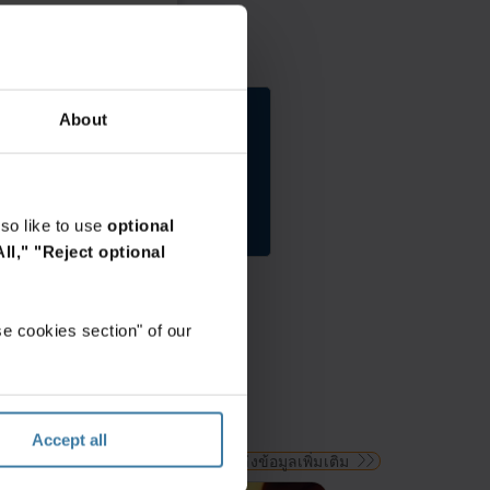
เมื่อ
ระบบ
คุณ
digital
มี
workflow
เอกสาร
automation
กระดาษ
จาก
และ
Iron
About
Elevate the power of
ดิจิตอล
Mountain
ผสม
เป็น
your work
กัน
ระบบ
รับคำปรึกษาฟรีวันนี้!
ใน
การ
เริ่ม
พื้นที่
จัด
so like to use
optional
เก็บ
องค์กร
ll,"
"Reject optional
ข้อมูล
หรือ
หลาย
ระบบ
แห่ง
บริหารธุรกิจ
พนักงาน
ให้
e cookies section" of our
ของ
ทำงาน
คุณ
แบบ
อาจ
อัตโนมัติ
มี
รับ
ปัญหา
โซลูชั่น
Accept all
ใน
workflow
ดูแหล่งข้อมูลเพิ่มเติม
การ
automation
ค้นหา
วัน