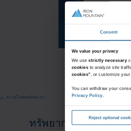
Latin America
Middle East North
North America
Consent
We value your privacy
We use
strictly necessary
c
cookies
to analyze site traf
cookies"
, or customize you
You can withdraw your consen
Privacy Policy
.
ดาวน์โหลดทรัพยากร
Reject optional cook
ทรัพยากรที่เกี่ยวข้อง