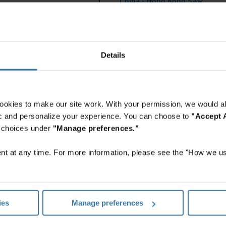
China - Hong Kong SAR
English
China - Mainland
 Africa And Turkey
中国-中文
India
Details
English
Indonesia
English
Indonesia
ookies to make our site work. With your permission, we would al
Indonesian
fic and personalize your experience. You can choose to
"Accept A
Korea
r choices under
"Manage preferences."
Korean
Malaysia
t at any time. For more information, please see the "How we us
English
New Zealand
English
Philippines
ies
Manage preferences
English
Singapore