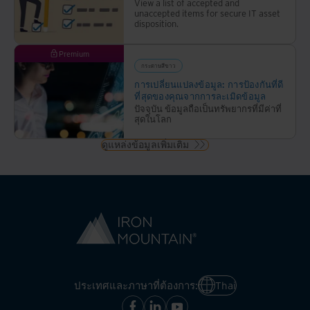
เขา
View a list of accepted and
unaccepted items for secure IT asset
ในรูป
disposition.
แบบที่
เป็น
Premium
นวัตกรรม
กระดาษสีขาว
และ
การเปลี่ยนแปลงข้อมูล: การป้องกันที่ดี
รับผิด
ที่สุดของคุณจากการละเมิดข้อมูล
ปัจจุบัน ข้อมูลถือเป็นทรัพยากรที่มีค่าที่
ชอบ
สุดในโลก
ต่อ
สังคม
ดูแหล่งข้อมูลเพิ่มเติม
ประเทศและภาษาที่ต้องการ:
Thai