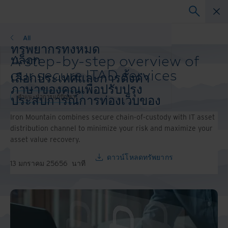
คำแนะนำการแก้ปัญหา
All
ทรัพยากรทั้งหมด
A step-by-step overview of
บล็อก
เรื่องราวความสำเร็จ
our secure ITAD services
เลือกประเทศและการตั้งค่า
วิดีโอและการสัมมนาผ่านเว็บ
ภาษาของคุณเพื่อปรับปรุง
เว็บสัมมนา
คำแนะนำการแก้ปัญหา
ประสบการณ์การท่องเว็บของ
กระดาษสีขาว
คุณ
Iron Mountain combines secure chain-of-custody with IT asset
ประเทศและภาษาที่ต้องการ:
distribution channel to minimize your risk and maximize your
Asia-Pacific and India
asset value recovery.
Europe and Southern Africa
Latin America
ดาวน์โหลดทรัพยากร
13 มกราคม 2565
6
นาที
Middle East North Africa And Turkey
North America