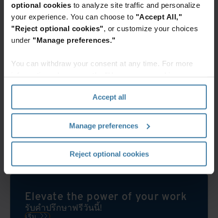
optional cookies
to analyze site traffic and personalize
บริการบริหาร
คิดใหม่
สินทรัพย์ (IT
เรื่อง
your experience. You can choose to
"Accept All,"
Asset
ความ
"Reject optional cookies"
, or customize your choices
Management)
ยั่งยืน:
under
"Manage preferences."
และกำจัดขยะ
แนวทาง
อิเล็กทรอนิกส์
การก้าว
You can withdraw your consent at any time. For more
สู่การ
การ
information, please see the "How we use cookies
พัฒนา
บริหาร
section" of our
Privacy Policy
.
อย่าง
สินทรัพย์
Accept all
ยั่งยืน
ไอที
ของ
(IT
องค์กร
Manage preferences
Asset
ที่
Management)
Iron
และ
Reject optional cookies
Mountain
การ
เรามุ่ง
กำจัด
มั่นที่
ขยะ
จะ
Elevate the power of your work
อิเล็กทรอนิกส์
เป็น
รับคำปรึกษาฟรีวันนี้!
ช่วย
พันธมิตร
เริ่ม