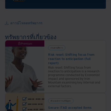
ให้
ที่เชื่อ
องค์กร
ถือได้
ประหยัด
มาก
ค่าใช้
ที่สุด
ดาวน์โหลดทรัพยากร
จ่าย
ของ
เพิ่ม
ลูกค้า
ประสิทธิภาพ
ทรัพยากรที่เกี่ยวข้อง
ใน
ลด
การ
Premium
ความ
ปกป้อง
กระดาษสีขาว
เสี่ยง
และ
Risk reset: Shifting focus from
และ
reaction to anticipation (full
ปลด
ปกป้อง
report)
ล็อก
Risk reset: Shifting focus from
สิ่ง
reaction to anticipation is a research
คุณค่า
แวดล้อม
programme conducted by Economist
ของ
Impact and sponsored by Iron
Mountain examining key internal and
สิ่งที่
external factors.
สำคัญ
ที่สุด
สำหรับ
คำแนะนำการแก้ปัญหา
พวก
Secure ITAD accepted items