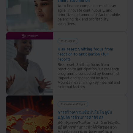
smart automation
ทำให้
บ้าง ไป
สอบได้
Auto finance companies must stay
องค์กร
เรียนรู้
agile, innovate continuously, and
ของ
prioritize customer satisfaction while
กัน
คุณมี
balancing risk and profitability
objectives.
ความ
เสี่ยง
จาก
Premium
การไม่
กระดาษสีขาว
เป็นไป
Risk reset: Shifting focus from
ตามข้อ
reaction to anticipation (full
กำหนด
report)
Risk reset: Shifting focus from
reaction to anticipation is a research
programme conducted by Economist
Impact and sponsored by Iron
Mountain examining key internal and
external factors.
คำแนะนำการแก้ปัญหา
การสร้างความเชื่อมั่นในโซลูชัน
ปฏิบัติการด้านการค้าดิจิทัล
ปรับปรุงการเงินเพื่อการค้าด้วยโซลูชัน
ปฏิบัติการด้านการค้าดิจิทัลของ Iron
Mountain ความถูกต้องของข้อมูล