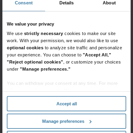
Consent
Details
About
We value your privacy
We use
strictly necessary
cookies to make our site
work. With your permission, we would also like to use
บริการและโซลูชั่นที่โดดเด่น
optional cookies
to analyze site traffic and personalize
your experience. You can choose to
"Accept All,"
"Reject optional cookies"
, or customize your choices
แพลตฟอร์ม
จดหมาย
โซลูชัน
under
"Manage preferences."
การจัดการ
ดิจิทัล
digital
เอกสาร
workflow
จดหมาย
อัจฉริยะของ
automation
You can withdraw your consent at any time. For more
ดิจิทัล
Iron
เพื่อระบบ
สามารถ
information, please see the "How we use cookies
Mountain
การจัด
ติดตั้ง
section" of our
Privacy Policy
.
InSight®
องค์กร
และใช้
Accept all
งานได้
เมื่อคุณ
ระบบ
ง่าย
มี
digital
โซลูชัน
Manage preferences
เอกสาร
workflow
แบบ
กระดาษ
automation
การเปลี่ยนแปลง
ครบ