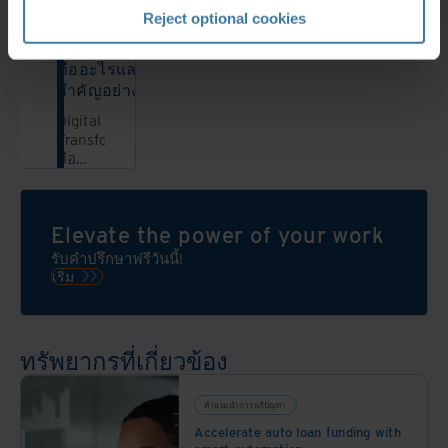
และ
จาก
ดิจิทัลหรือการทำ
วงจรที่
ดิจิตอล
Iron
Reject optional cookies
Digital
สมบูรณ์
ผสมกัน
Mountain
Transformation
แบบ
ในพื้นที่
เป็น
ของเรา
คืออะไรและ
เก็บ
ระบบ
สามารถ
สำคัญอย่างไร
ข้อมูล
การจัด
จัดการ
หลาย
องค์กร
Digital
ได้ทุก
แห่ง
หรือ
Transformation
สิ่ง
พนักงาน
ระบบ
คือ
ตั้งแต่
ของ
บริหารธุรกิจ
อะไร
การรับ
คุณ
ให้
และมี
จดหมาย
อาจมี
ทำงาน
ความ
ไป
ปัญหา
แบบ
Elevate the power of your work
สำคัญ
จนถึง
ในการ
อัตโนมัติ
อย่างไร
การ
รับคำปรึกษาฟรีวันนี้!
ค้นหา
รับ
แล้วขั้น
จัดการ
เริ่ม
สิ่งที่
โซลูชั่น
ตอน
โดย
ต้องการ
workflow
การ
ทั้งหมด
ได้
automation
ก้าวสู่
นี้จะมี
ไม่ทัน
วันนี้!
การ
วงจร
ทรัพยากรที่เกี่ยวข้อง
ใจ การ
เปลี่ยนแปลง
การ
แชร์
ดิจิทัล
ควบคุม
ข้อมูล
เริ่ม
ที่
คำแนะนำการแก้ปัญหา
และ
จาก
สามารถ
Accelerate auto loan funding with
อาจ
อะไร
ตรวจ