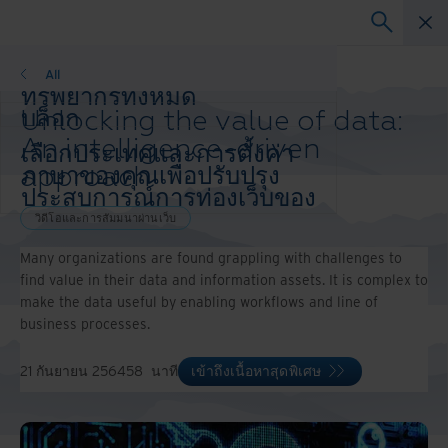
วิดีโอและการสัมมนาผ่านเว็บ
All
ทรัพยากรทั้งหมด
Unlocking the value of data:
บล็อก
เรื่องราวความสำเร็จ
An intelligence-driven
เลือกประเทศและการตั้งค่า
วิดีโอและการสัมมนาผ่านเว็บ
approach
ภาษาของคุณเพื่อปรับปรุง
เว็บสัมมนา
ประสบการณ์การท่องเว็บของ
กระดาษสีขาว
คุณ
วิดีโอและการสัมมนาผ่านเว็บ
ประเทศและภาษาที่ต้องการ:
Many organizations are found grappling with challenges to
Asia-Pacific and India
find value in their data and information assets. It is complex to
Europe and Southern Africa
make the data useful by enabling workflows and line of
Latin America
business processes.
Middle East North Africa And Turkey
North America
21 กันยายน 2564
58
นาที
เข้าถึงเนื้อหาสุดพิเศษ​