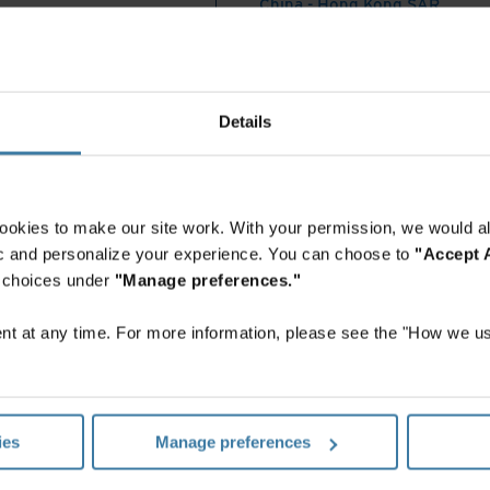
China - Hong Kong SAR
English
China - Mainland
 Africa And Turkey
中国-中文
India
Details
English
Indonesia
English
Indonesia
ookies to make our site work. With your permission, we would al
Indonesian
fic and personalize your experience. You can choose to
"Accept A
Korea
r choices under
"Manage preferences."
Korean
Malaysia
t at any time. For more information, please see the "How we us
English
New Zealand
English
Philippines
ies
Manage preferences
English
Singapore