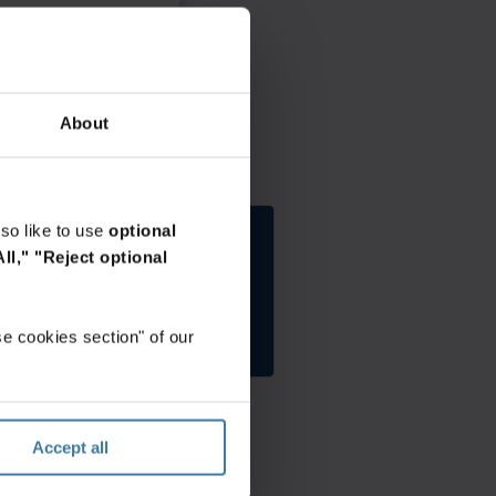
เก็บ
ความ
ปลอดภัย
ข้อมูล
ของ
ควร
ข้อมูล
ได้
และไอที
รับ
การ
About
ระบบ
ดูแล
รักษา
อย่าง
ความ
มี
ปลอดภัย
ประสิทธิภาพ
ของ
เพื่อ
so like to use
optional
ข้อมูล
นำ
Elevate the power of
คือ
ll,"
"Reject optional
ใช้
อะไร?
your work
ประโยชน์
เรียน
ได้
รับคำปรึกษาฟรีวันนี้!
รู้
อย่าง
เริ่ม
e cookies section" of our
เพิ่ม
คุ้ม
เติม
ค่าที่
เกี่ยว
สุด
กับ
ระบบ
รักษา
Accept all
ความ
ปลอดภัย