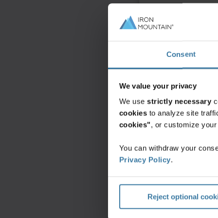
Latin America
Middle East North
North America
Consent
We value your privacy
We use
strictly necessary
c
cookies
to analyze site traf
cookies"
, or customize you
You can withdraw your consen
Privacy Policy
.
Reject optional cook