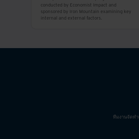
conducted by Economist Impact and
sponsored by Iron Mountain examining key
internal and external factors.
ทีมงานจัดทำเ