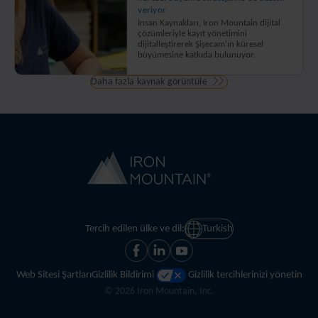
veriyor
İnsan Kaynakları, Iron Mountain dijital
çözümleriyle kayıt yönetimini
dijitalleştirerek Şişecam'ın küresel
büyümesine katkıda bulunuyor.
Daha fazla kaynak görüntüle
Tercih edilen ülke ve dil:
Turkish
Web Sitesi Şartları
Gizlilik Bildirimi
Gizlilik tercihlerinizi yönetin
©
2026
Iron Mountain, Inc.