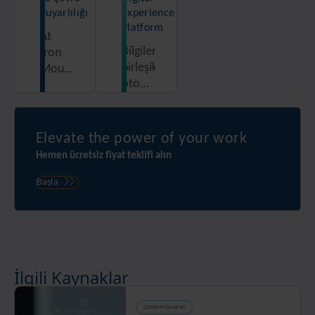
duyarlılığı
Experience
Platform
At
Bilgilere
Iron
birleşik,
Mountain,
otomatik
we
ve
strive
güvenli
to be
bir
our
Elevate the power of your work
platformdan
customers’
Hemen ücretsiz fiyat teklifi alın
erişin
most
trusted
Başla
partner
for
protecting
and
unlocking
İlgili Kaynaklar
the
value
Çözüm Kılavuzları
of