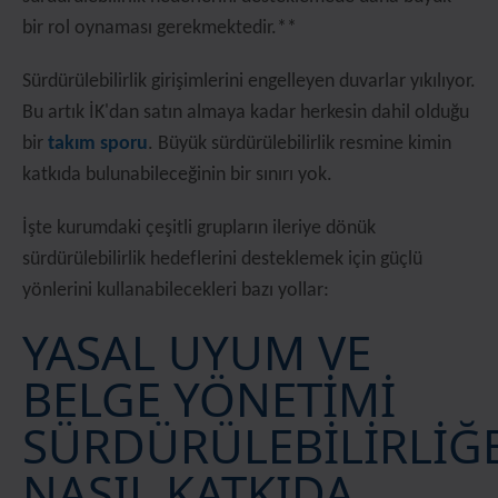
bir rol oynaması gerekmektedir.**
Sürdürülebilirlik girişimlerini engelleyen duvarlar yıkılıyor.
Bu artık İK'dan satın almaya kadar herkesin dahil olduğu
bir
takım sporu
. Büyük sürdürülebilirlik resmine kimin
katkıda bulunabileceğinin bir sınırı yok.
İşte kurumdaki çeşitli grupların ileriye dönük
sürdürülebilirlik hedeflerini desteklemek için güçlü
yönlerini kullanabilecekleri bazı yollar:
YASAL UYUM VE
BELGE YÖNETİMİ
SÜRDÜRÜLEBİLİRLİĞ
NASIL KATKIDA