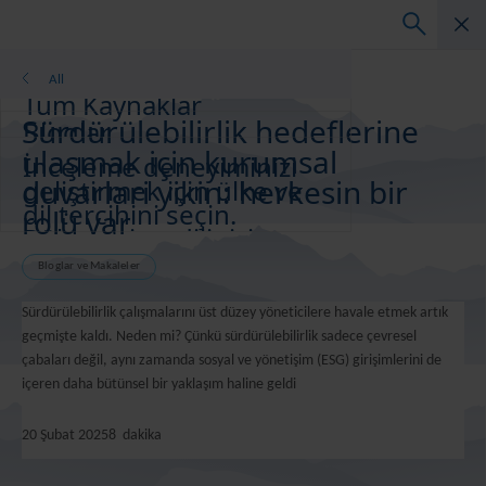
Bloglar
All
Tüm Kaynaklar
Sürdürülebilirlik hedeflerine
Bloglar
ulaşmak için kurumsal
Müşteri Başarı Hikayeleri
İnceleme deneyiminizi
Çözüm Kılavuzları
duvarlari yikin: herkesin bir
geliştirmek için ülke ve
Vebinarlar
dil tercihini seçin.
rolü var
Bölgenizi ve dilinizi
Whitepaper
değiştirin
Bloglar ve Makaleler
Asia-Pacific and India
Europe and Southern Africa
Sürdürülebilirlik çalışmalarını üst düzey yöneticilere havale etmek artık
Latin America
geçmişte kaldı. Neden mi? Çünkü sürdürülebilirlik sadece çevresel
Middle East North Africa And Turkey
çabaları değil, aynı zamanda sosyal ve yönetişim (ESG) girişimlerini de
North America
içeren daha bütünsel bir yaklaşım haline geldi
20 Şubat 2025
8
dakika