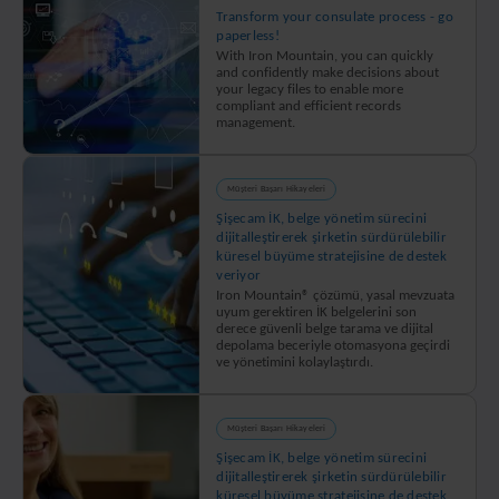
what
Transform your consulate process - go
paperless!
matters
With Iron Mountain, you can quickly
most
and confidently make decisions about
your legacy files to enable more
to
compliant and efficient records
them
management.
in
innovative
Müşteri Başarı Hikayeleri
and
Şişecam İK, belge yönetim sürecini
socially
dijitalleştirerek şirketin sürdürülebilir
responsible
küresel büyüme stratejisine de destek
ways
veriyor
Iron Mountain® çözümü, yasal mevzuata
uyum gerektiren İK belgelerini son
derece güvenli belge tarama ve dijital
depolama beceriyle otomasyona geçirdi
ve yönetimini kolaylaştırdı.
Müşteri Başarı Hikayeleri
Şişecam İK, belge yönetim sürecini
dijitalleştirerek şirketin sürdürülebilir
küresel büyüme stratejisine de destek