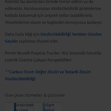
Rolünüz bu alanlardan birinde temsil edilsin ya da
edilmesin, kuruluşunuzun sürdürülebilirlik girişimlerine
katkıda bulunmak için anlamlı yollar bulabilirsiniz.
Yöneticilerine ulaşın ve bugünden konuşmaya başlayın.
Daha fazla bilgi için
Sürdürülebilirliği Yeniden Gözden
Geçirin
sayfamızı ziyaret edin.
Porter Novelli Purpose Tracker: Kriz Sırasında Sorumlu
Liderlik Üzerine Çalışan Perspektifleri
**
Carbon Trust: Değer Zinciri ve Tedarik Zinciri
Sürdürülebilirliği
Öne çıkan hizmetler & çözümler
Sürdürülebilirlik
InSight
ve çevre
Digital