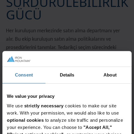
SÜRDÜRÜLEBİLİRLİK
GÜCÜ
Her kuruluşun merkezinde satın alma departmanı yer
alır. Bu ekip kuruluşun satın alma politikalarını ve
prosedürlerini tanımlar. Tedarikçi seçim sürecindeki
roller, bir kuruluşun sürdürülebilirlik hedeflerine ulaşma
kabiliyetini doğrudan etkiler.
Consent
Details
About
Satın alma, tedarik zincirinizi sürdürülebilirlik hedeflerine
doğru yönlendirmeye yardımcı olurken tedarikçileri de
sorumlu tutar.
We value your privacy
We use
strictly necessary
cookies to make our site
Satın almanın sürdürülebilirlik girişimlerini nasıl
work. With your permission, we would also like to use
geliştirebileceğini aşağıda bulabilirsiniz:
optional cookies
to analyze site traffic and personalize
your experience. You can choose to
"Accept All,"
İklim stratejisi: Çevresel performans konusunda