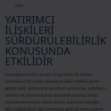
olun.
YATIRIMCI
İLİŞKİLERİ
SÜRDÜRÜLEBİLİRLİK
KONUSUNDA
ETKİLİDİR
Kuruluşların birkaç soruya cevap verip, bir kutuyu
işaretleyip ESG odaklı olduklarını iddia ettikleri günler
geride kaldı. Artık büyük kurumsal yatırımcılar, şirketlerin
yönetici ve yönetim kurulu düzeyinde katılıma sahip
olduklarının teyidini istiyor. Ayrıca, kurumsal liderliğin
iklim değişikliğiyle ilgili potansiyel gelecek senaryolarını