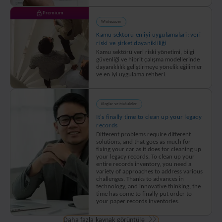
Premium
Whitepaper
Kamu sektörü en iyi uygulamalari: veri
riski ve şirket dayanikliliği
Kamu sektörü veri riski yönetimi, bilgi
güvenliği ve hibrit çalışma modellerinde
dayanıklılık geliştirmeye yönelik eğilimler
ve en iyi uygulama rehberi.
Bloglar ve Makaleler
It's finally time to clean up your legacy
records
Different problems require different
solutions, and that goes as much for
fixing your car as it does for cleaning up
your legacy records. To clean up your
entire records inventory, you need a
variety of approaches to address various
challenges. Thanks to advances in
technology, and innovative thinking, the
time has come to finally put order to
your paper records inventories.
Daha fazla kaynak görüntüle