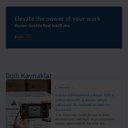
Elevate the power of your work
Hemen ücretsiz fiyat teklifi alın
Başla
İlgili Kaynaklar
İnfografikler
Kutulardaki kayıtların yaklaşık %20'si
çok az veya sıfır açıklayıcı veriyle
saklanıyor. Bu maliyetli ve riskli bir
durumdur.
Iron Mountain Smart Reveal ile kayıt
envanterinizi belirleyin ve prosedürlere
uygun, savunulabilir kararlar alın.