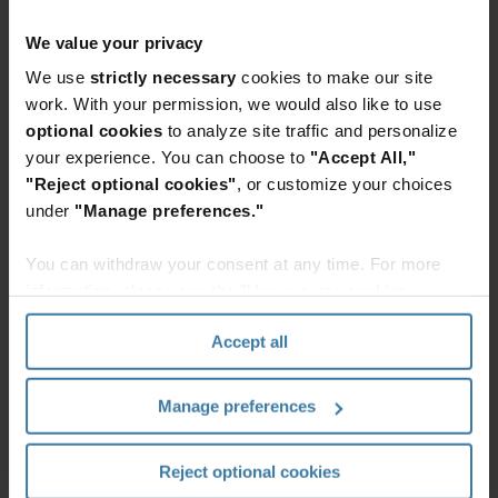
gönderiyor olun, odak noktanız aynı kalmalıdır.
We value your privacy
Kayıtların ve bilgi yönetimi ilkelerinin her zaman mevcut
We use
strictly necessary
cookies to make our site
ve geçerli olmasını sağlayın. Eğer bu sağlanabiliyorsa,
work. With your permission, we would also like to use
kayıtlarla ilgili olduğu sürece büyük organizasyonel
optional cookies
to analyze site traffic and personalize
değişiklikler başarılı olacaktır.
your experience. You can choose to
"Accept All,"
Birleşme, devralma
"Reject optional cookies"
, or customize your choices
under
"Manage preferences."
veya tasfiye
You can withdraw your consent at any time. For more
sırasında fiziksel
information, please see the "How we use cookies
section" of our
Privacy Policy
.
kayıtlar nasıl
Accept all
yönetilir?
Manage preferences
Herhangi bir büyük kurumsal işlem boyunca kayıt
Reject optional cookies
yönetiminin üç ana yöntemi vardır. Bir yöntem kayıtların