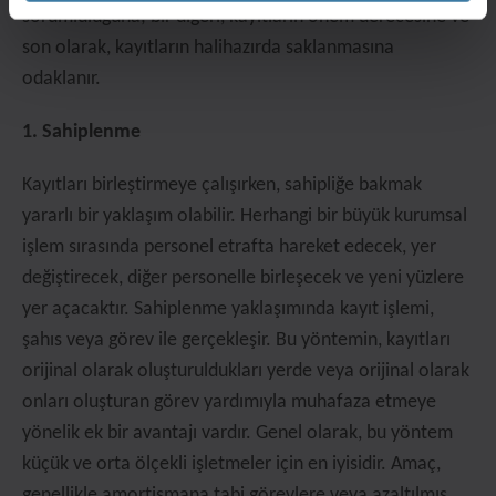
sorumluluğuna; bir diğeri, kayıtların önem derecesine ve
son olarak, kayıtların halihazırda saklanmasına
odaklanır.
1. Sahiplenme
Kayıtları birleştirmeye çalışırken, sahipliğe bakmak
yararlı bir yaklaşım olabilir. Herhangi bir büyük kurumsal
işlem sırasında personel etrafta hareket edecek, yer
değiştirecek, diğer personelle birleşecek ve yeni yüzlere
yer açacaktır. Sahiplenme yaklaşımında kayıt işlemi,
şahıs veya görev ile gerçekleşir. Bu yöntemin, kayıtları
orijinal olarak oluşturuldukları yerde veya orijinal olarak
onları oluşturan görev yardımıyla muhafaza etmeye
yönelik ek bir avantajı vardır. Genel olarak, bu yöntem
küçük ve orta ölçekli işletmeler için en iyisidir. Amaç,
genellikle amortismana tabi görevlere veya azaltılmış