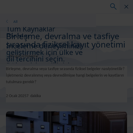
Bloglar
All
Tüm Kaynaklar
Birleşme, devralma ve tasfiye
Bloglar
sırasında fiziksel kayıt yönetimi
Müşteri Başarı Hikayeleri
İnceleme deneyiminizi
Çözüm Kılavuzları
geliştirmek için ülke ve
Vebinarlar
dil tercihini seçin.
Bloglar ve Makaleler
Bölgenizi ve dilinizi
Whitepaper
Birleşme, devralma veya tasfiye sırasında fiziksel belgeler nasılyönetilir?
değiştirin
İşletmeniz devralınmış veya devredilmişse hangi belgelerin ve kayıtların
Asia-Pacific and India
tutulması gerekir?
Europe and Southern Africa
Latin America
2 Ocak 2025
7
dakika
Middle East North Africa And Turkey
North America