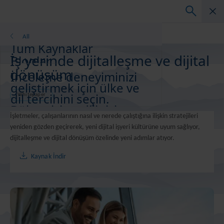
Whitepaper
All
Tüm Kaynaklar
İş yerinde dijitalleşme ve dijital
Bloglar
dönüşüm
Müşteri Başarı Hikayeleri
İnceleme deneyiminizi
Çözüm Kılavuzları
geliştirmek için ülke ve
Vebinarlar
dil tercihini seçin.
Whitepaper
Bölgenizi ve dilinizi
Whitepaper
İşletmeler, çalışanlarının nasıl ve nerede çalıştığına ilişkin stratejileri
değiştirin
yeniden gözden geçirerek, yeni dijital işyeri kültürüne uyum sağlıyor,
Asia-Pacific and India
dijitalleşme ve dijital dönüşüm özelinde yeni adımlar atıyor.
Europe and Southern Africa
Latin America
Kaynak İndir
Middle East North Africa And Turkey
North America