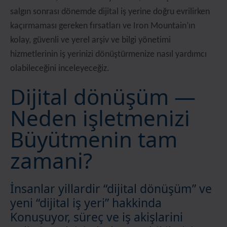
salgın sonrası dönemde dijital iş yerine doğru evrilirken
kaçırmaması gereken fırsatları ve Iron Mountain’ın
kolay, güvenli ve yerel arşiv ve bilgi yönetimi
hizmetlerinin iş yerinizi dönüştürmenize nasıl yardımcı
olabileceğini inceleyeceğiz.
Di̇ji̇tal dönüşüm —
Neden i̇şletmeni̇zi̇
Büyütmeni̇n tam
zamani?
İnsanlar yillardir “di̇ji̇tal dönüşüm” ve
yeni̇ “di̇ji̇tal i̇ş yeri̇” hakkinda
Konuşuyor, süreç ve i̇ş akişlarini