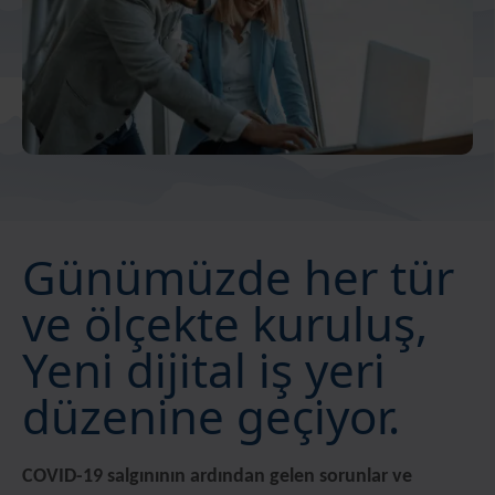
Günümüzde her tür
ve ölçekte kuruluş,
Yeni̇ di̇ji̇tal i̇ş yeri̇
düzeni̇ne geçi̇yor.
COVID-19 salgınının ardından gelen sorunlar ve