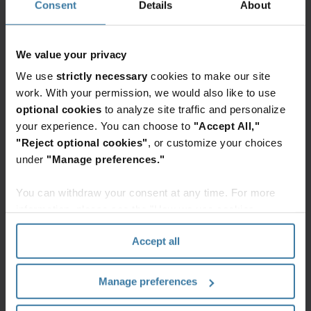
Consent
Details
About
Dijital iş yeri dönüşümünün en bilinir örnekleri her
zaman Uber veya Airbnb gibi bulut ve diğer teknolojilerin
We value your privacy
yenilikçi kullanımı yoluyla tüm sektörleri alt üst eden
We use
strictly necessary
cookies to make our site
yeni girişimler olmuştur. Ancak günümüzde dijital
work. With your permission, we would also like to use
dönüşümün gerçek etkisi, uzaktan çalışan ekiplerin daha
optional cookies
to analyze site traffic and personalize
iyi iş birliği yapmasına yardımcı olmak, müşteri
your experience. You can choose to
"Accept All,"
hizmetlerini geliştirmek, muhasebe, faturalandırma ve
"Reject optional cookies"
, or customize your choices
insan kaynakları gibi faaliyetleri kolaylaştırmak üzere
under
"Manage preferences."
çevrimiçi portalları kullanmak gibi günlük iş süreçlerine
You can withdraw your consent at any time. For more
de yayılmıştır.
information, please see the "How we use cookies
Neden #2: pandemi̇ di̇ji̇tal dönüşümü
section" of our
Privacy Policy
.
Accept all
Hizlandirdi.
Manage preferences
COVID-19, birçok işletmenin dijital dönüşüm
yolculuğunu hızlandırdı. Dijital iş yerinin sunmak zorunda