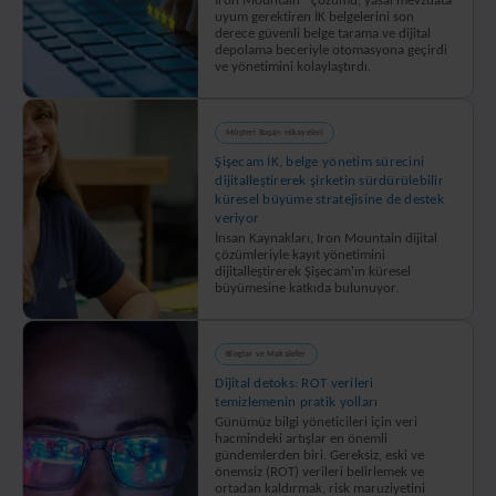
olarak
Iron Mountain® çözümü, yasal mevzuata
uyum gerektiren İK belgelerini son
saklanmasını
derece güvenli belge tarama ve dijital
depolama beceriyle otomasyona geçirdi
kolaylaştırır.
ve yönetimini kolaylaştırdı.
Müşteri Başarı Hikayeleri
Şişecam İK, belge yönetim sürecini
dijitalleştirerek şirketin sürdürülebilir
küresel büyüme stratejisine de destek
veriyor
İnsan Kaynakları, Iron Mountain dijital
çözümleriyle kayıt yönetimini
dijitalleştirerek Şişecam'ın küresel
büyümesine katkıda bulunuyor.
Bloglar ve Makaleler
Dijital detoks: ROT verileri
temizlemenin pratik yolları
Günümüz bilgi yöneticileri için veri
hacmindeki artışlar en önemli
gündemlerden biri. Gereksiz, eski ve
önemsiz (ROT) verileri belirlemek ve
ortadan kaldırmak, risk maruziyetini