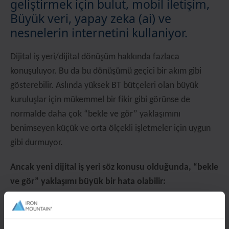
geli̇şti̇rmek i̇çi̇n bulut, mobi̇l i̇leti̇şi̇m,
Büyük veri̇, yapay zeka (ai) ve
nesneleri̇n i̇nterneti̇ni̇ kullaniyor.
Dijital iş yeri/dijital dönüşüm hakkında fazlaca
konuşuluyor. Bu da bu dönüşümü geçici bir akım gibi
gösterebilir. Aslında yüksek BT bütçeleri olan büyük
kuruluşlar için mükemmel bir fikir gibi görünse de
normalde daha çok “bekle ve gör” yaklaşımını
benimseyen küçük ve orta ölçekli işletmeler için uygun
gibi durmuyor.
Ancak yeni dijital iş yeri söz konusu olduğunda, “bekle
ve gör” yaklaşımı büyük bir hata olabilir:
Neden #1: di̇ji̇tal dönüşümün etki̇si̇
Günlük i̇ş süreçleri̇ne yayiliyor.