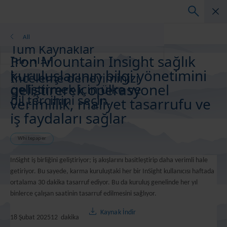
Whitepaper
All
Tüm Kaynaklar
Iron Mountain Insight sağlık
Bloglar
kuruluşlarının bilgi yönetimini
Müşteri Başarı Hikayeleri
İnceleme deneyiminizi
Çözüm Kılavuzları
geliştirerek operasyonel
geliştirmek için ülke ve
Vebinarlar
dil tercihini seçin.
verimlilik, maliyet tasarrufu ve
Bölgenizi ve dilinizi
Whitepaper
i̇ş faydaları sağlar
değiştirin
Asia-Pacific and India
Whitepaper
Europe and Southern Africa
Latin America
InSight iş birliğini geliştiriyor; iş akışlarını basitleştirip daha verimli hale
Middle East North Africa And Turkey
getiriyor. Bu sayede, karma kuruluştaki her bir InSight kullanıcısı haftada
North America
ortalama 30 dakika tasarruf ediyor. Bu da kuruluş genelinde her yıl
binlerce çalışan saatinin tasarruf edilmesini sağlıyor.
Kaynak İndir
18 Şubat 2025
12
dakika