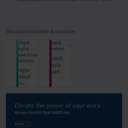
Öne çıkan hizmetler & çözümler
InSight
Sağlık
Digital
Sektörü
Experience
Dijitalleşin,
Platform
hasta
Bilgilere
kayıtlarını
birleşik,
tek
otomatik
merkezden
ve
yönetin,
güvenli
verilerinizi
bir
koruyun.
Elevate the power of your work
platformdan
Hemen ücretsiz fiyat teklifi alın
erişin
Başla