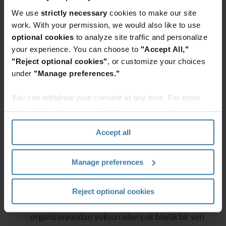
InSight'a yapılan yatırımdan sonra, kuruluşların
kapsamlı içerikleri daha erişilebilir ve güvenli,
We use
strictly necessary
cookies to make our site
süreçler daha verimli ve otomatik, veriler ise
work. With your permission, we would also like to use
daha eyleme dönüştürülebilir hale geldi.
optional cookies
to analyze site traffic and personalize
your experience. You can choose to
"Accept All,"
Görüşülen kişi, kuruluşlarında farklı sistem ve
"Reject optional cookies"
, or customize your choices
süreçlerin var olmasının veri yönetimini nasıl
under
"Manage preferences."
zorlaştırdığını anlattı. Üzerinde arama yapılması
kolay, merkezi bir sistemin var olmaması, değişik
You can withdraw your consent at any time. For more
information, please see the "How we use cookies
formatlardaki verilere erişimi zorlaştırıyordu.
section" of our
Privacy Policy
.
Görüşülen kişi şu açıklamayı yaptı: "Bir sürü farklı
Accept all
sürece sahiptik ve hiçbir şey merkezi değildi.
Süreçlerin tamamı parçalı haldeydi".
Manage preferences
Çalışan verimliliği.
WiSağlık hizmetleri kuruluşlarında çalışanlar, kolay
Reject optional cookies
erişemedikleri ve açıkça anlaşılabilir bir
organizasyondan yoksun olan çok büyük bir veri