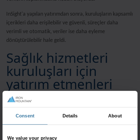
InSight'a yapılan yatırımdan sonra, kuruluşların kapsamlı
içerikleri daha erişilebilir ve güvenli, süreçler daha
verimli ve otomatik, veriler ise daha eyleme
dönüştürülebilir hale geldi.
Sağlık hizmetleri
kuruluşları için
yatırım etmenleri
CIO'nun görev aldığı sağlık hizmetleri kuruluşunda,
InSight kullanılmaya başlanmadan önce eski
Consent
Details
About
ortamda aşağıdakiler de dahil olmak üzere değişik
zorluklar mevcuttu:
We value your privacy