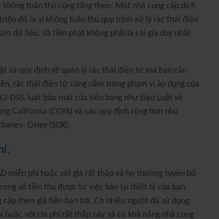
 không tuân thủ cũng tăng theo. Một nhà cung cấp dịch
triệu đô la vì không tuân thủ quy trình xử lý rác thải điện
âm dữ liệu. Và tiền phạt không phải là cái giá duy nhất
ật và quy định về quản lý rác thải điện tử mà bạn cần
ên, rác thải điện tử cũng nằm trong phạm vi áp dụng của
CI-DSS, luật bảo mật của tiểu bang như Đạo Luật về
ng California (CCPA) và các quy định rộng hơn như
banes- Oxley (SOX).
í.
AD miễn phí hoặc với giá rất thấp và họ thường tuyên bố
rong số tiền thu được từ việc bán lại thiết bị của bạn.
 cấp theo giá tiền bạn trả. Có nhiều người đã sử dụng
í hoặc với chi phí rất thấp này và có khả năng nhà cung