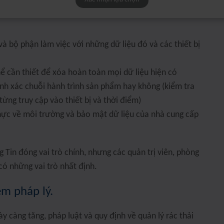
 Tin của bạn có thể có hoặc không có các bộ kỹ năng
à bộ phận làm việc với những dữ liệu đó và các thiết bị
hể cần thiết để xóa hoàn toàn mọi dữ liệu hiện có
ính xác chuỗi hành trình sản phẩm hay không (kiểm tra
ừng truy cập vào thiết bị và thời điểm)
thực về môi trường và bảo mật dữ liệu của nhà cung cấp
Tin đóng vai trò chính, nhưng các quản trị viên, phòng
có những vai trò nhất định.
ệm pháp lý.
ày càng tăng, pháp luật và quy định về quản lý rác thải