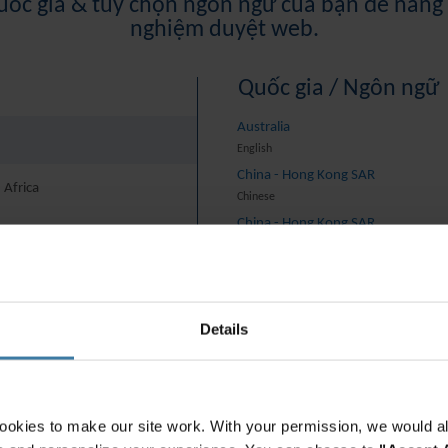
ốc gia & tùy chọn ngôn ngữ của bạn để nâng 
nghiệm duyệt web.
ấn đề pháp lý và an toàn dữ liệu ngay lập tức. Khoảng 25
ng qua các luật yêu cầu thực hiện việc tái chế đồ điện
Quốc gia / Ngôn ngữ
ra các hình phạt đối với trường hợp quản lý sai quy
Australia
 định mới về rác thải điện tử đã bắt đầu được thực thi,
English
 Và có nhiều pháp luật và quy định về quyền riêng tư và
China - Hong Kong SAR
 Africa
rãi đến việc xử lý tài sản công nghệ thông tin bao gồm cả
Chinese
y Định Chung Về Bảo Vệ Dữ Liệu (GDPR), các công ty
China - Hong Kong SAR
ức phạt nặng, có thể lên tới € 20 triệu hoặc 4% doanh
English
China - Mainland
 vào mức độ nghiêm trọng và trường hợp vi phạm.
rica And Turkey
中国-中文
 thông thường khi thực
India
Details
English
Indonesia
English
Indonesia
ookies to make our site work. With your permission, we would al
hực hiện ITAD an toàn, bảo mật, nhưng bạn rất dễ mắc sai
Indonesian