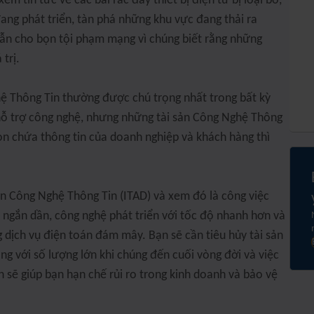
em tin tức về các bãi rác đầy thiết bị điện tử bị loại bỏ,
ng phát triển, tàn phá những khu vực đang thải ra
dẫn cho bọn tội phạm mạng vì chúng biết rằng những
trị.
ệ Thông Tin thường được chú trọng nhất trong bất kỳ
hỗ trợ công nghệ, nhưng những tài sản Công Nghệ Thông
òn chứa thông tin của doanh nghiệp và khách hàng thì
ản Công Nghệ Thông Tin (ITAD) và xem đó là công việc
 ngắn dần, công nghệ phát triển với tốc độ nhanh hơn và
 dịch vụ điện toán đám mây. Bạn sẽ cần tiêu hủy tài sản
g với số lượng lớn khi chúng đến cuối vòng đời và việc
 sẽ giúp bạn hạn chế rủi ro trong kinh doanh và bảo vệ