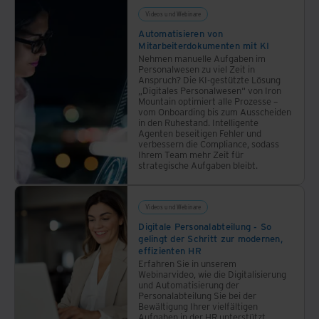
mit
Videos und Webinare
der
Automatisieren von
intelligenten
Mitarbeiterdokumenten mit KI
Nehmen manuelle Aufgaben im
Dokumentenverarbeitung
Personalwesen zu viel Zeit in
und
Anspruch? Die KI-gestützte Lösung
„Digitales Personalwesen“ von Iron
Workflow
Mountain optimiert alle Prozesse –
Automation
vom Onboarding bis zum Ausscheiden
in den Ruhestand. Intelligente
von
Agenten beseitigen Fehler und
Iron
verbessern die Compliance, sodass
Ihrem Team mehr Zeit für
Mountain.
strategische Aufgaben bleibt.
Videos und Webinare
Digitale Personalabteilung - So
gelingt der Schritt zur modernen,
effizienten HR
Erfahren Sie in unserem
Webinarvideo, wie die Digitalisierung
und Automatisierung der
Personalabteilung Sie bei der
Bewältigung Ihrer vielfältigen
Aufgaben in der HR unterstützt.