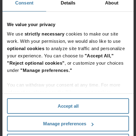
Consent
Details
About
Um die Investition in die vollständige
Umstrukturierung der Abteilung sinnvoll zu
We value your privacy
machen, musste die Organisation sicherstellen,
We use
strictly necessary
cookies to make our site
dass sie die neue Plattform an die besonderen
work. With your permission, we would also like to use
Anforderungen und Arbeitsweisen der
optional cookies
to analyze site traffic and personalize
verschiedenen HR-Teams anpassen konnte. Die
your experience. You can choose to
"Accept All,"
SaaS- Plattform („Software as a Service“), die
"Reject optional cookies"
, or customize your choices
under
"Manage preferences."
alle diese Anforderungen erfüllen konnte, war die
Iron Mountain Lösung für das Personalwesen.
You can withdraw your consent at any time. For more
Eine völlig neue
information, please see the "How we use cookies
section" of our
Privacy Policy
.
Arbeitsweise
Accept all
Manage preferences
Die Auswahl einer neuen Lösung ist nur die halbe
Miete – oder vielleicht sogar nur ein Viertel