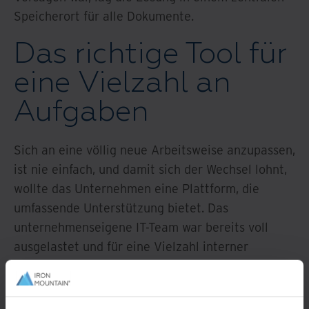
Speicherort für alle Dokumente.
Das richtige Tool für
eine Vielzahl an
Aufgaben
Sich an eine völlig neue Arbeitsweise anzupassen,
ist nie einfach, und damit sich der Wechsel lohnt,
wollte das Unternehmen eine Plattform, die
umfassende Unterstützung bietet. Das
unternehmenseigene IT-Team war bereits voll
ausgelastet und für eine Vielzahl interner
Projekte zuständig. Außerdem versuchten sie, von
verfügbaren automatisierten Technologien zu
profitieren.