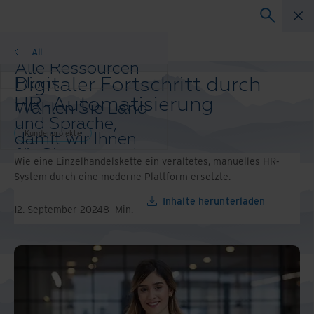
Kundenprojekte
All
Alle Ressourcen
Digitaler Fortschritt durch
Blogs
Kundenprojekte
HR-Automatisierung
Wählen Sie Land
Lösungsleitfäden
und Sprache,
Webinare
Kundenprojekte
damit wir Ihnen
Whitepaper
für Sie passende
Wie eine Einzelhandelskette ein veraltetes, manuelles HR-
Inhalte anzeigen
System durch eine moderne Plattform ersetzte.
können.
Land und
Inhalte herunterladen
12. September 2024
8
Min.
Sprache
auswählen:
Asia-Pacific and India
Europe and Southern Africa
Latin America
Middle East North Africa And
Turkey