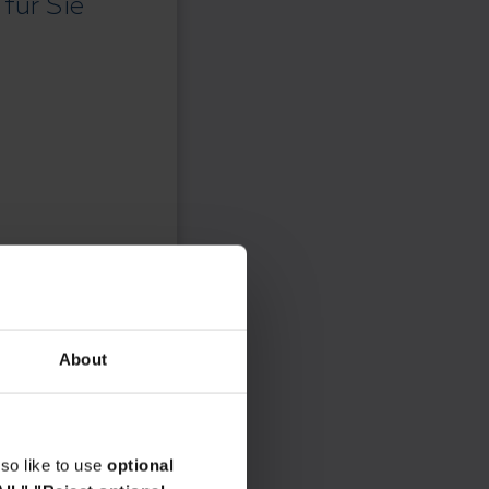
für Sie
About
so like to use
optional