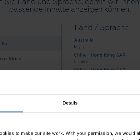
am Tag, werden rund 25.000 Berichte im Monat
 Sie Land und Sprache, damit wir Ihnen 
passende Inhalte anzeigen können.
sen fallen monatlich rund 6.000 solcher Berichte
Land / Sprache
zusätzlich 2 bis 3 Anhänge (Lieferscheine,
Australia
em Kunden unterschiedlich aussehen können, die
ndia
English
ie Fracht- und Lohnabrechnung dienen.
„
Früher
China - Hong Kong SAR
e alle in Papierform archiviert”, erinnert sich
ern Africa
Chinese
 bei Meyer Logistik.
„
Dann haben wir beschlossen,
China - Hong Kong SAR
diese Dokumente zu digitalisieren, um sie
English
nen und langfristig Lagerkosten zu sparen.”
China - Mainland
 Africa And Turkey
中国-中文
ess und schnelle
India
Details
English
Indonesia
English
hte hätte allerdings technische Investitionen an
Indonesia
ookies to make our site work. With your permission, we would al
llung spezieller Mitarbeiter dafür erfordert.
Indonesian