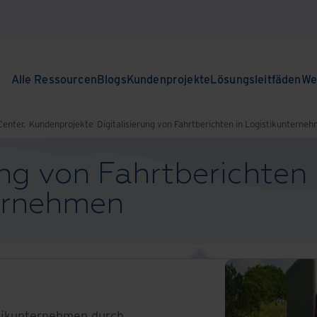
Alle Ressourcen
Blogs
Kundenprojekte
Lösungsleitfäden
We
enter.
Kundenprojekte
Digitalisierung von Fahrtberichten in Logistikunterne
ung von Fahrtberichten 
ernehmen
stikunternehmen durch