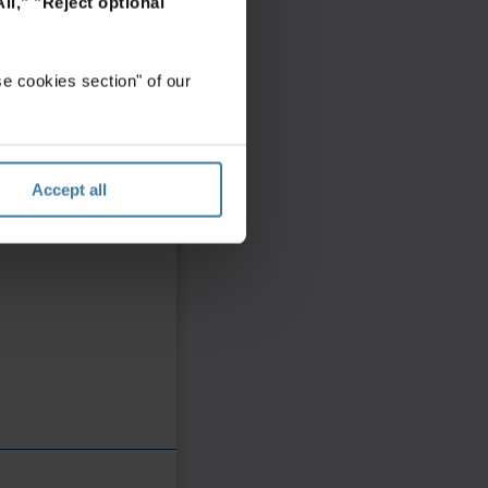
ll,"
"Reject optional
e cookies section" of our
Accept all