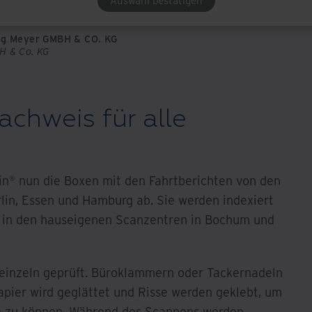
Auswahl bestätigen
eitraums verfügbar
wig Meyer GMBH & CO. KG
H & Co. KG
achweis für alle
in® nun die Boxen mit den Fahrtberichten von den
lin, Essen und Hamburg ab. Sie werden indexiert
 in den hauseigenen Scanzentren in Bochum und
 einzeln geprüft. Büroklammern oder Tackernadeln
apier wird geglättet und Risse werden geklebt, um
n zu können. Während des Scannens werden