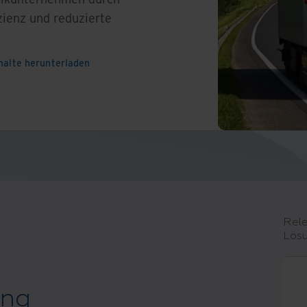
izienz und reduzierte
halte herunterladen
Rele
Lös
ung