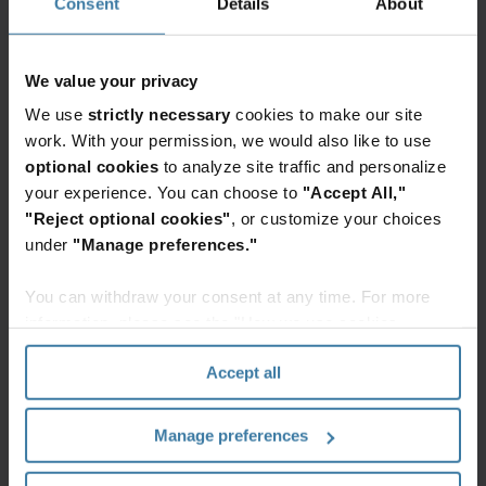
Consent
Details
About
vorhandene Systeme können Sie Daten
plattformübergreifend verbinden und Silos
aufbrechen. Sie können dynamische oder
We value your privacy
statische Workflows oder unterschiedliche
We use
strictly necessary
cookies to make our site
Prozesse je nach Vertragsart oder Abteilung
work. With your permission, we would also like to use
definieren.
optional cookies
to analyze site traffic and personalize
your experience. You can choose to
"Accept All,"
Jederzeit und überall Zugriff zu
"Reject optional cookies"
, or customize your choices
ermöglichen:
Zugelassene Teammitglieder
under
"Manage preferences."
können auf unserer sicheren ECM-Plattform
(Enterprise Content Management) über ein
You can withdraw your consent at any time. For more
einziges webbasiertes Portal nach Verträgen
information, please see the "How we use cookies
suchen, auf sie zugreifen und sie einfach
section" of our
Privacy Policy
.
Accept all
durchsuchen. Integrieren Sie wahlweise eine
elektronische Unterschrift, um die
Manage preferences
Vertragsgenehmigung zu vereinfachen und
die Kundenerfahrung zu verbessern.