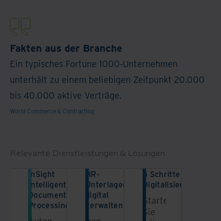
Fakten aus der Branche
Ein typisches Fortune 1000-Unternehmen
unterhält zu einem beliebigen Zeitpunkt 20.000
bis 40.000 aktive Verträge.
World Commerce & Contracting
Relevante Dienstleistungen & Lösungen
InSight
HR-
5 Schritte zur
Intelligent
Unterlagen
Digitalisierung
Document
digital
Starten
Processing
verwalten
Sie