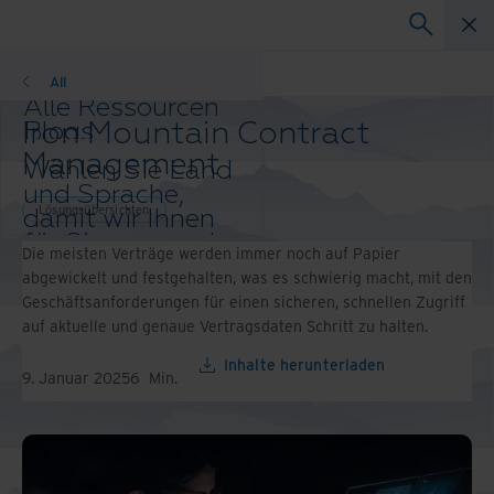
Lösungsübersichten
All
Alle Ressourcen
Iron Mountain Contract
Blogs
Kundenprojekte
Management
Wählen Sie Land
Lösungsleitfäden
und Sprache,
Webinare
Lösungsübersichten
damit wir Ihnen
Whitepaper
für Sie passende
Die meisten Verträge werden immer noch auf Papier
Inhalte anzeigen
abgewickelt und festgehalten, was es schwierig macht, mit den
können.
Geschäftsanforderungen für einen sicheren, schnellen Zugriff
Land und
auf aktuelle und genaue Vertragsdaten Schritt zu halten.
Sprache
auswählen:
Inhalte herunterladen
9. Januar 2025
6
Min.
Asia-Pacific and India
Europe and Southern Africa
Latin America
Middle East North Africa And
Turkey