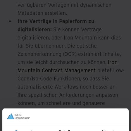
verfügbaren Vorlagen mit dynamischen
Metadaten erstellen.
Ihre Verträge in Papierform zu
digitalisieren:
Sie können Verträge
digitalisieren, oder Iron Mountain kann dies
für Sie übernehmen. Die optische
Zeichenerkennung (OCR) extrahiert Inhalte,
um sie leicht durchsuchen zu können.
Iron
Mountain Contract Management
bietet Low-
Code/No-Code-Funktionen, so dass Sie
automatisierte Workflows noch besser an
Ihre spezifischen Anforderungen anpassen
können, um schnellere und genauere
Ergebnisse zu erzielen.
Daten plattformübergreifend zu
vernetzen:
Durch die Integration in