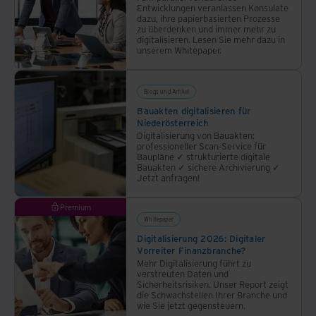
Dokumentenverarbeitung
Entwicklungen veranlassen Konsulate
dazu, ihre papierbasierten Prozesse
und
zu überdenken und immer mehr zu
Workflow
digitalisieren. Lesen Sie mehr dazu in
unserem Whitepaper.
Automation
von
Iron
Blogs und Artikel
Mountain.
Bauakten digitalisieren für
Niederösterreich
Digitalisierung von Bauakten:
professioneller Scan-Service für
Baupläne ✓ strukturierte digitale
Bauakten ✓ sichere Archivierung ✓
Jetzt anfragen!
Premium
Whitepaper
Digitalisierung 2026: Digitaler
Vorreiter Finanzbranche?
Mehr Digitalisierung führt zu
verstreuten Daten und
Sicherheitsrisiken. Unser Report zeigt
die Schwachstellen Ihrer Branche und
wie Sie jetzt gegensteuern.