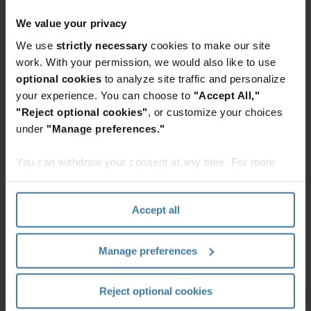
Erfassen von Dokumenten Ihrer
Website(s), Website(s) von Iron
We value your privacy
Mountain und anderer digitaler
Speicherorte.
We use
strictly necessary
cookies to make our site
work. With your permission, we would also like to use
optional cookies
to analyze site traffic and personalize
your experience. You can choose to
"Accept All,"
"Reject optional cookies"
, or customize your choices
under
"Manage preferences."
Speichern
You can withdraw your consent at any time. For more
Verschlüsselte Dateien sicher speichern
information, please see the "How we use cookies
Rollenbasierte Berechtigungen
section" of our
Privacy Policy
.
ermöglichen autorisierten
Accept all
Benutzer:innen rund um die Uhr den
Zugriff auf Ihre digitalisierten
Dokumente auf einer sicheren
Manage preferences
Plattform.
Reject optional cookies