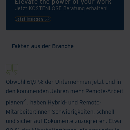
Elevate the power of your work
automatisierte
Sie
Aufwand,
Jetzt KOSTENLOSE Beratung erhalten!
und
gewinnen
vermeiden
sichere
Jetzt loslegen
damit
Sie
Plattform.
Zeit
hohen
für
Kapitaleinsatz
die
und
Fakten aus der Branche
Menschen
senken
in
Sie
Ihrem
Betriebskosten
Unternehmen.
mit
Mehr
der
erfahren!
intelligenten
Obwohl 61,9 % der Unternehmen jetzt und in
Dokumentenverarb
den kommenden Jahren mehr Remote-Arbeit
und
Workflow
2
planen
, haben Hybrid- und Remote-
Automation
Mitarbeiter:innen Schwierigkeiten, schnell
von
Iron
und sicher auf Dokumente zuzugreifen. Etwa
Mountain.
80 % der Mitarbeiter:innen, die entweder in