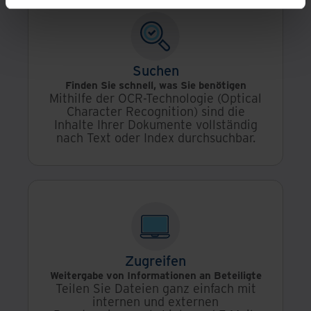
Suchen
Finden Sie schnell, was Sie benötigen
Mithilfe der OCR-Technologie (Optical
Character Recognition) sind die
Inhalte Ihrer Dokumente vollständig
nach Text oder Index durchsuchbar.
Zugreifen
Weitergabe von Informationen an Beteiligte
Teilen Sie Dateien ganz einfach mit
internen und externen