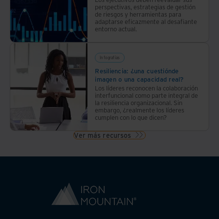
perspectivas, estrategias de gestión
de riesgos y herramientas para
adaptarse eficazmente al desafiante
entorno actual.
Infografías
Resiliencia: ¿una cuestiónde
imagen o una capacidad real?
Los líderes reconocen la colaboración
interfuncional como parte integral de
la resiliencia organizacional. Sin
embargo, ¿realmente los líderes
cumplen con lo que dicen?
Ver más recursos