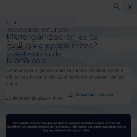
Infografías
All
Todos los recursos
¿Tu organización es ta
Blogs
Casos de éxito
resiliente como crees?
Selecciona tu país
Guías de solución
y preferencia de
Webinars
Infografías
idioma para
Papel blanco
mejorar tu
A menudo, las organizaciones se sienten divididas entre la
experiencia de
eficiencia y la resiliencia. Es el momento de acabar con ese
navegación.
debate.
País e idioma
preferidos:
Descargar recurso
20 de enero de 2025
4
mins
Asia-Pacific and India
Europe and Southern Africa
Latin America
Middle East North Africa And
Turkey
North America