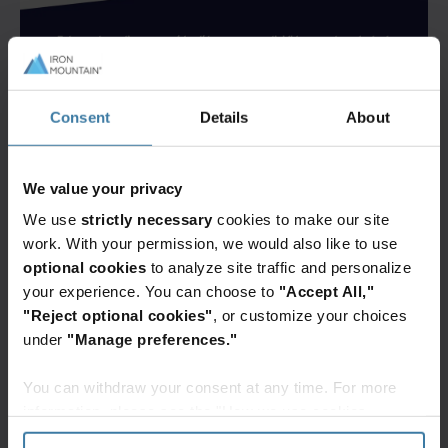
Consent
Details
About
We value your privacy
We use
strictly necessary
cookies to make our site
work. With your permission, we would also like to use
optional cookies
to analyze site traffic and personalize
your experience. You can choose to
"Accept All,"
"Reject optional cookies"
, or customize your choices
under
"Manage preferences."
You can withdraw your consent at any time. For more
information, please see the "How we use cookies
section" of our
Privacy Policy
.