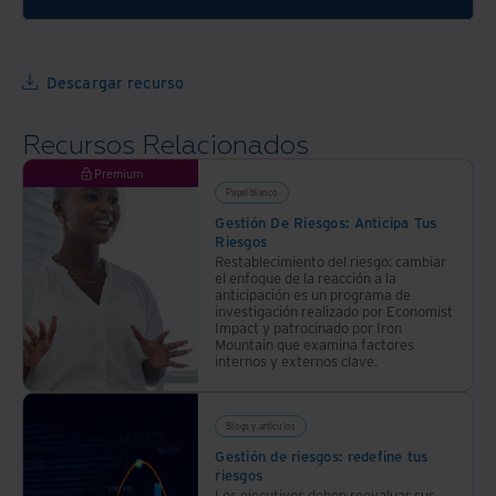
de
gestionar
riesgos
riesgos
y
y
Descargar recurso
herramientas
fortalecer
para
la
Recursos Relacionados
adaptarse
resiliencia
eficazmente
de tu
Premium
al
Papel blanco
empresa.
desafiante
Gestión De Riesgos: Anticipa Tus
Mira
Riesgos
entorno
cómo
Restablecimiento del riesgo: cambiar
actual.
hacerlo
el enfoque de la reacción a la
anticipación es un programa de
investigación realizado por Economist
Impact y patrocinado por Iron
Mountain que examina factores
internos y externos clave.
Blogs y artículos
Gestión de riesgos: redefine tus
riesgos
Los ejecutivos deben reevaluar sus