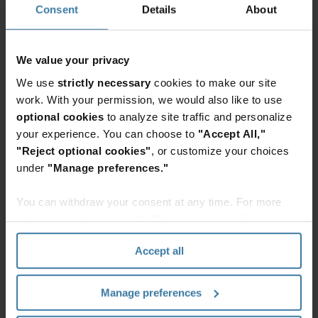
carbono han aumentado considerablemente en la
Consent
Details
About
agenda en las últimas décadas, y las
organizaciones ya no pueden sobrevivir
We value your privacy
simplemente publicando declaraciones de misión
brillantes. Se necesita un enfoque proactivo, y las
We use
strictly necessary
cookies to make our site
work. With your permission, we would also like to use
organizaciones pueden esperar pagar un alto
optional cookies
to analyze site traffic and personalize
precio cuando falta.
your experience. You can choose to
"Accept All,"
"Reject optional cookies"
, or customize your choices
Eficiencia operativa:
el desarrollo de la
under
"Manage preferences."
resiliencia organizacional requiere centralizar la
función en un nivel superior mientras se
You can withdraw your consent at any time. For more
distribuye la responsabilidad de monitorear e
information, please see the "How we use cookies
informar en toda la organización, pero muchos
section" of our
Privacy Policy
.
Accept all
están rezagados en esta área.
Entonces, ¿cómo se puede generar
Manage preferences
un enfoque más disciplinado de la