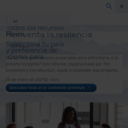
Papel blanco
All
Todos los recursos
Reinventa la resilencia
Blogs
Casos de éxito
Selecciona tu país
Guías de solución
Papel blanco
y preferencia de
Webinars
idioma para
¿Están las organizaciones preparadas para enfrentarse a la
Papel blanco
mejorar tu
próxima incógnita? Este informe, copatrocinado por The
experiencia de
Economist y Iron Mountain, ayuda a responder esa pregunta.
navegación.
20 de enero de 2025
12
mins
País e idioma
preferidos:
Descubre todo el el contenido premium
Asia-Pacific and India
Europe and Southern Africa
Latin America
Middle East North Africa And
Turkey
North America