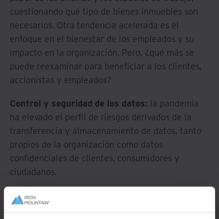
cuestionando qué tipo de bienes inmuebles son
necesarios. Otra tendencia acelerada es el
enfoque en el bienestar de los empleados y su
impacto en la organización. Pero, ¿qué más se
puede reexaminar para beneficiar a los clientes,
accionistas y empleados?
Control y seguridad de los datos:
la pandemia
ha elevado el perfil de riesgos derivados de la
transferencia y almacenamiento de datos, tanto
propios de la organización como datos
confidenciales de clientes, consumidores y
ciudadanos.
Sostenibilidad:
la inclusión, la justicia social y los
compromisos para reducir las emisiones de