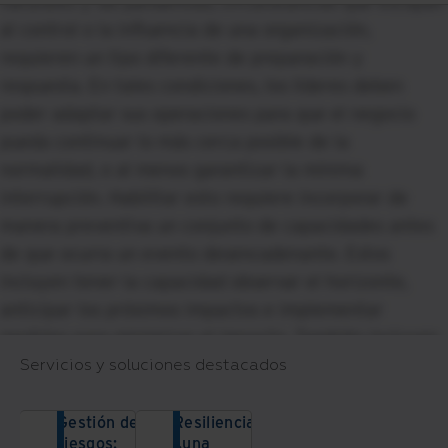
naturales y las pandemias, circunstancias que escapan
al control o la influencia de una organización,
requieren un tipo diferente de preparación y
respuesta. En tales condiciones, los líderes deben
poder adaptar sus operaciones para que el negocio
pueda continuar lo más cerca posible de la
normalidad, o al menos garantizar la mínima
interrupción. Habilitar esto requiere incorporar de
manera preventiva un conjunto de capacidades antes
de que ocurra un evento desencadenante. Estos
incluyen tener la capacidad observar el horizonte,
anticipar los próximos impactos e implementar
medidas para minimizar el impacto. También incluyen
la rápida adaptación de los procesos para cumplir con
Servicios y soluciones destacados
las nuevas circunstancias, como una mayor atención al
bienestar de los empleados y la reorientación de la
Gestión de
Resiliencia:
riesgos:
¿una