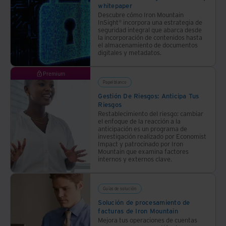
segmentos de la sociedad que salieron perdiendo ha
whitepaper
hacerlo
Descubre cómo Iron Mountain
frenado la tendencia más recientemente. La tasa
InSight® incorpora una estrategia de
seguridad integral que abarca desde
acelerada de innovación en tecnología digital ha dado
la incorporación de contenidos hasta
el almacenamiento de documentos
lugar a nuevos productos y servicios, creando nuevos
digitales y metadatos.
gigantes comerciales que dominan el entretenimiento,
Premium
el comercio minorista y los servicios comerciales y
Papel blanco
que afectan fundamentalmente a prácticamente todas
Gestión De Riesgos: Anticipa Tus
las personas y organizaciones a nivel mundial. El
Riesgos
Restablecimiento del riesgo: cambiar
cambio climático, una preocupación marginal hace
el enfoque de la reacción a la
anticipación es un programa de
solo unas décadas, ha pasado a la vanguardia de la
investigación realizado por Economist
Impact y patrocinado por Iron
preocupación pública, impulsando el impulso para des
Mountain que examina factores
internos y externos clave.
carbonizar nuestras economías mientras aumentan las
pérdidas comerciales por eventos climáticos extremos.
Al cuantificar el impacto, Swiss Re, una compañía de
Guías de solución
Solución de procesamiento de
seguros global, informa un aumento del 20 % en las
facturas de Iron Mountain
pérdidas por clima extremo entre 2020 y 2021, a
Mejora tus operaciones de cuentas