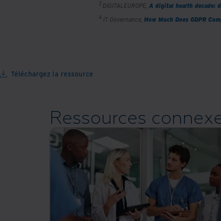
3
DIGITALEUROPE,
A digital health decade: 
4
IT Governance,
How Much Does GDPR Comp
Téléchargez la ressource
Ressources connex