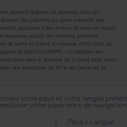
anté peuvent disposer de plusieurs sites qui
 dossiers des patients. La saisie manuelle des
uments, associées à des erreurs de soins en double
une mauvaise qualité des données, prennent
l de santé et créent un manque d'efficacité qui
 rapport de DIGITALEUROPE, « L'adoption des
umériques dans le domaine de la santé peut, selon
aîner une diminution de 30 % des pertes et du
soins de santé sont tenus de se conformer au RGPD
tres réglementations de conformité. Une
ionnez votre pays et votre langue préfér
améliorer votre expérience de navigation
é européenne moyenne dépense 13 millions d'euros
4
au RGPD.
Pays / Langue