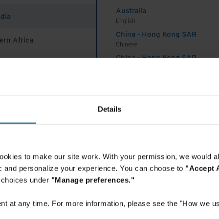
Australia
ndia
English
ifiée et sécurisée pour les informations de santé
China - Hong Kong SAR
alisées vous permettrait de relever ces défis en :
ern Africa
Chinese
China - Hong Kong SAR
s médicales essentielles de différents formats pour
English
rmettre des analyses médicales rapides et
China - Mainland
 Africa And Turkey
es meilleures informations disponibles.
中国-中文
uelle des documents pour augmenter l'efficacité
India
Details
English
loitation.
Indonesia
s patients et optimisant la gestion des
English
 les coûts de conformité.
Indonesia
ookies to make our site work. With your permission, we would al
Indonesian
s physiques et numériques pour les
fic and personalize your experience. You can choose to
"Accept A
Korea
r choices under
"Manage preferences."
ort impact
Korean
Malaysia
t at any time. For more information, please see the "How we us
anté dématérialisée d'Iron Mountain est une
English