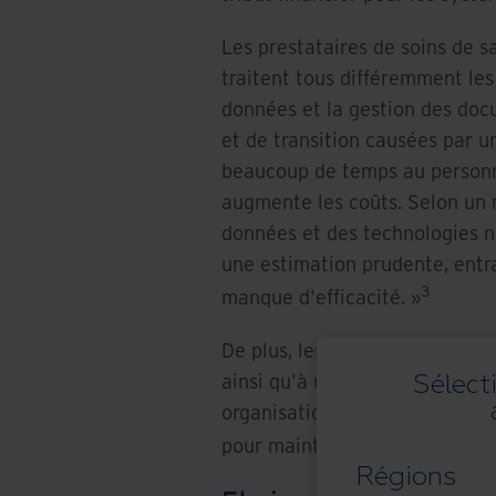
Les prestataires de soins de s
traitent tous différemment les
données et la gestion des doc
et de transition causées par 
beaucoup de temps au personne
augmente les coûts. Selon un
données et des technologies n
une estimation prudente, entr
3
manque d'efficacité. »
De plus, les prestataires de 
ainsi qu'à une multitude d'au
Sélect
organisation de soins de sant
pour maintenir la conformité 
Régions