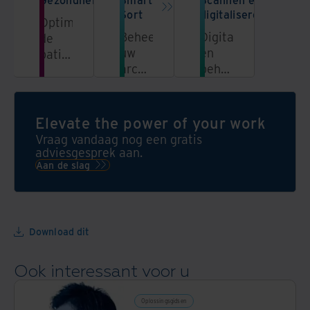
Sort
digitaliseren
Optimaliseer
Beheer
Digitaliseer
de
uw
en
patiëntenzorg
archief
beheer
door
efficiënter
uw
veilig
door
documenten
en
documenten
veilig
efficiënt
Elevate the power of your work
slim
in
medisch
Vraag vandaag nog een gratis
te
een
databeheer.
adviesgesprek aan.
sorteren,
centrale
Aan de slag
te
cloudomgeving.
classificeren
en op
te
Download dit
schonen.
Ook interessant voor u
Oplossingsgidsen