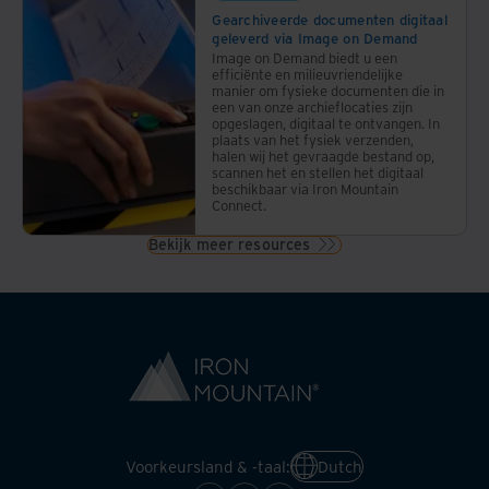
Gearchiveerde documenten digitaal
geleverd via Image on Demand
Image on Demand biedt u een
efficiënte en milieuvriendelijke
manier om fysieke documenten die in
een van onze archieflocaties zijn
opgeslagen, digitaal te ontvangen. In
plaats van het fysiek verzenden,
halen wij het gevraagde bestand op,
scannen het en stellen het digitaal
beschikbaar via Iron Mountain
Connect.
Bekijk meer resources
Voorkeursland & -taal:
Dutch