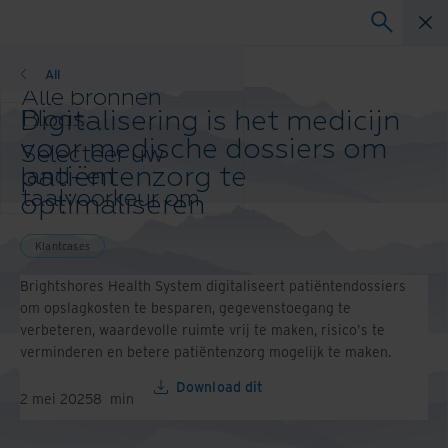
Klantcases
All
Alle bronnen
Digitalisering is het medicijn
Blogs
Klantcases
voor medische dossiers om
Selecteer uw
Oplossingsgidsen
patiëntenzorg te
land- en
Webinars
taalvoorkeur om
optimaliseren
Whitepapers
uw browse-
ervaring te
Klantcases
verbeteren.
Voorkeursland & -
Brightshores Health System digitaliseert patiëntendossiers
taal:
om opslagkosten te besparen, gegevenstoegang te
verbeteren, waardevolle ruimte vrij te maken, risico's te
Asia-Pacific and India
verminderen en betere patiëntenzorg mogelijk te maken.
Europe and Southern Africa
Latin America
Download dit
Middle East North Africa And
2 mei 2025
8
min
Turkey
North America