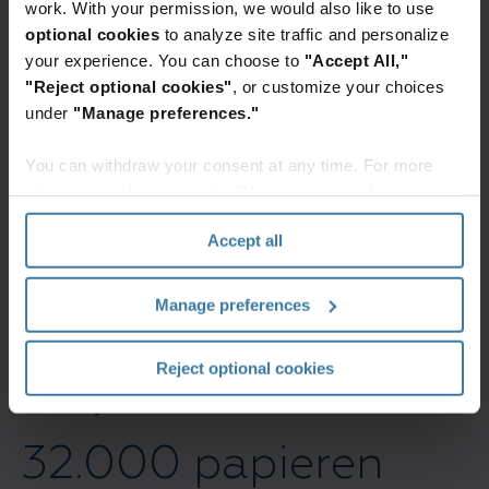
work. With your permission, we would also like to use
hoofdpatiëntenindex van Owen Sound en het
optional cookies
to analyze site traffic and personalize
retentieschema voor dossiers hielpen bij het
your experience. You can choose to
"Accept All,"
nemen van nauwkeurige beslissingen over het
"Reject optional cookies"
, or customize your choices
bewaren en doorlopend gebruiken. De dossiers
under
"Manage preferences."
werden uitgezocht en gelabeld voor scannen,
opslag in archiefdozen en opslag op afroep.
You can withdraw your consent at any time. For more
information, please see the "How we use cookies
Daarnaast wilde Brightshores Health System alle
section" of our
Privacy Policy
.
dossiers identificeren die in aanmerking kwamen
Accept all
voor vernietiging en zo de risico's en
opslagkosten beperken.
Manage preferences
Als gevolg daarvan werd 30% van de dossiers
Reject optional cookies
waarvan de bewaartermijn was verstreken,
vernietigd.
32.000 papieren