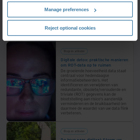
vandaag worstelen veel organisaties
met niet-verbonden informatie, het
Manage preferences
efficiënt schalen van activiteiten en
het handhaven van naleving.
Uiteindelijk verhindert dit de
Reject optional cookies
organisatie om efficiënt te groeien en
concurrerend te blijven.
Blogs en artikelen
Digitale detox: praktische manieren
om ROT-data op te ruimen
De groeiende hoeveelheid data staat
centraal voor hedendaagse
informatiebeheerders. Het
identificeren en verwijderen van
redundante, obsolete/verouderde en
triviale (ROT) gegevens kan de
blootstelling aan risico's aanzienlijk
verminderen en de bruikbaarheid (en
daarmee de waarde) van uw data flink
verbeteren.
Blogs en artikelen
De brug naar digitaal: Stoom uw