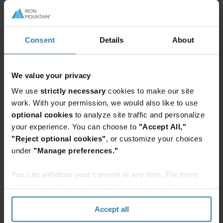
Beheer
een
de
veilige,
bewaartermijnen
efficiënte
en
werkplek
Consent
Details
About
privacybeleid
door
van
uw
Elevate the power of your work
uw
bedrijfsarchief
We value your privacy
Vraag vandaag nog een gratis
data
slim
adviesgesprek aan.
We use
strictly necessary
cookies to make our site
moeiteloos
op te
Aan de slag
work. With your permission, we would also like to use
en
schonen.
optional cookies
to analyze site traffic and personalize
compliant.
your experience. You can choose to
"Accept All,"
"Reject optional cookies"
, or customize your choices
under
"Manage preferences."
Ook interessant voor u
You can withdraw your consent at any time. For more
Oplossingsgidsen
information, please see the "How we use cookies
Ontdek nieuwe niveaus van
section" of our
Privacy Policy
.
bedrijfsproductiviteit met agentic
Accept all
AI
In de snelle zakelijke wereld van