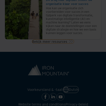
organisatie klaar voor succes
Hoe kan uw organisatie zich
voorbereiden voor succes in een
tijdperk van digitale transformatie,
kunstmatige intelligentie (AI) en
machine learning? Laten we eens
kijken naar de doelstellingen voor een
digitale strategie en hoe we een basis
kunnen leggen voor succes.
Bekijk meer resources
Voorkeursland & -taal:
Dutch
Website terms and conditions
Privacy-beleid