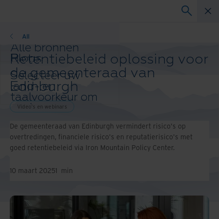
Video's en webinars
All
Alle bronnen
Retentiebeleid oplossing voor
Blogs
Klantcases
de gemeenteraad van
Selecteer uw
Oplossingsgidsen
Edinburgh
land- en
Webinars
taalvoorkeur om
Whitepapers
uw browse-
Video's en webinars
ervaring te
De gemeenteraad van Edinburgh vermindert risico's op
verbeteren.
overtredingen, financiele risico's en reputatierisico's met
Voorkeursland & -
goed retentiebeleid via Iron Mountain Policy Center.
taal:
Asia-Pacific and India
10 maart 2025
1
min
Europe and Southern Africa
Latin America
Middle East North Africa And
Turkey
North America