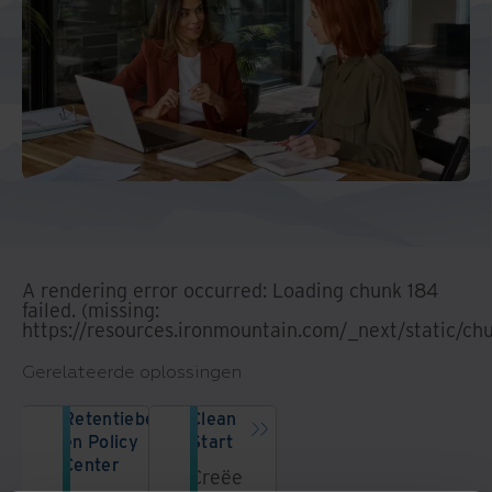
A rendering error occurred:
Loading chunk 184
failed. (missing:
https://resources.ironmountain.com/_next/static/ch
Gerelateerde oplossingen
Retentiebeleid
Clean
en Policy
Start
Center
Creëer