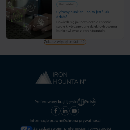
Blogi i artykuły
Cyfrowy bunkier – co to jest? Jak
działa?
Dowiedz się jak bezpiecznie chronić
swoje krytyczne dane dzięki cyfrowemu
bunkrowi wraz z Iron Mountain.
Zobacz więcej treści
Preferowany kraj i język:
Polish
Informacje prawne
Ochrona prywatności
Zarządzaj swoimi preferencjami prywatności