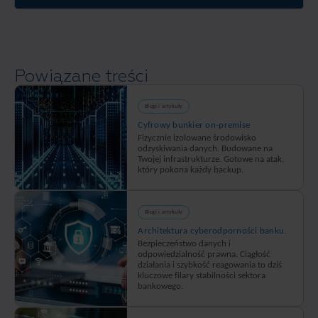
i
pozwoli
wprowadź
Ci
niezbędne
wyszukać
zmiany.
dane i
Powiązane treści
ulepszyć
procesy
w
Blogi i artykuły
firmie.
Cyfrowy bunkier on-premise
Sprawdź
Fizycznie izolowane środowisko
odzyskiwania danych. Budowane na
na
Twojej infrastrukturze. Gotowe na atak,
który pokona każdy backup.
IronMountain.pl!
Blogi i artykuły
Architektura cyberodporności banku.
Bezpieczeństwo danych i
odpowiedzialność prawna. Ciągłość
działania i szybkość reagowania to dziś
kluczowe filary stabilności sektora
bankowego.