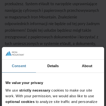
przekażesz. System eVault to narzędzie usprawniające
nawigację cyfrowych i papierowych przechowywanych
w magazynach Iron Mountain. Znalezienie
odpowiednich informacji nie będzie od tej pory żadnym
problemem! Dzięki tej usłudze będziesz mógł także
zrezygnować z papierowych dokumentów i korzystać z
tych umieszczonych w systemie eVault, a dokumenty,
których termin retencji minął – bezpiecznie zniszczysz.
Bezpieczeństwo
Consent
Details
About
danych
We value your privacy
Odpowiednie zabezpieczenie dotyczy zarówno
papierowych, jak i cyfrowych dokumentów. Dysponując
We use
strictly necessary
cookies to make our site
work. With your permission, we would also like to use
materiałami elektronicznymi, najlepiej wykorzystywać
optional cookies
to analyze site traffic and personalize
skomplikowane hasła (np. pochodzące z generatorów)