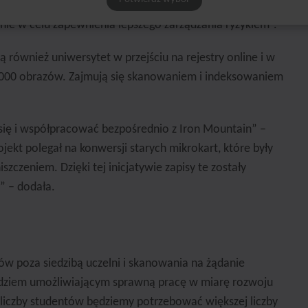
 się okres przechowywania plików zgodnie z prawem i
enie w celu zapewnienia lepszego zarządzania ryzykiem”.
ą również uniwersytet w przejściu na rejestry online i w
 000 obrazów. Zajmują się skanowaniem i indeksowaniem
ię i współpracować bezpośrednio z Iron Mountain” –
jekt polegał na konwersji starych mikrokart, które były
szczeniem. Dzięki tej inicjatywie zapisy te zostały
” – dodała.
w poza siedzibą uczelni i skanowania na żądanie
ędziem umożliwiającym sprawną pracę w miarę rozwoju
liczby studentów będziemy potrzebować większej liczby