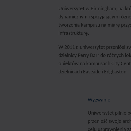
Uniwersytet w Birmingham, na któ
dynamicznym i sprzyjającym różn
tworzenia kampusu na miarę przys
infrastrukturę.
W 2011 r. uniwersytet przeniósł 
dzielnicy Perry Barr do różnych lo
obiektów na kampusach City Centr
dzielnicach Eastside i Edgbaston.
Wyzwanie
Uniwersytet pilnie 
przenieść swoje ar
celu usprawnienia z