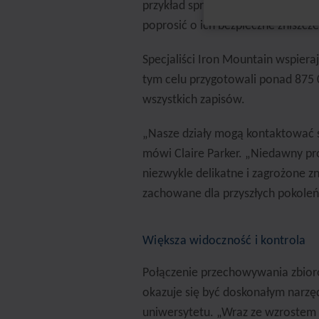
przykład sprawdzić, kiedy kończy
poprosić o ich bezpieczne zniszcz
Specjaliści Iron Mountain wspieraj
tym celu przygotowali ponad 875
wszystkich zapisów.
„Nasze działy mogą kontaktować s
mówi Claire Parker. „Niedawny pro
niezwykle delikatne i zagrożone zni
zachowane dla przyszłych pokoleń
Większa widoczność i kontrola
Połączenie przechowywania zbioró
okazuje się być doskonałym narz
uniwersytetu. „Wraz ze wzrostem 