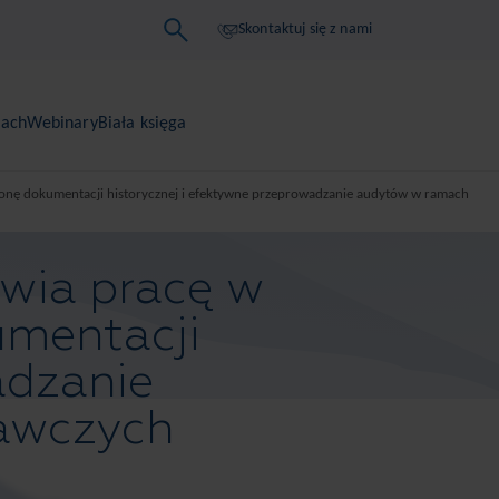
Skontaktuj się z nami
iach
Webinary
Biała księga
ronę dokumentacji historycznej i efektywne przeprowadzanie audytów w ramach
iwia pracę w
umentacji
adzanie
awczych