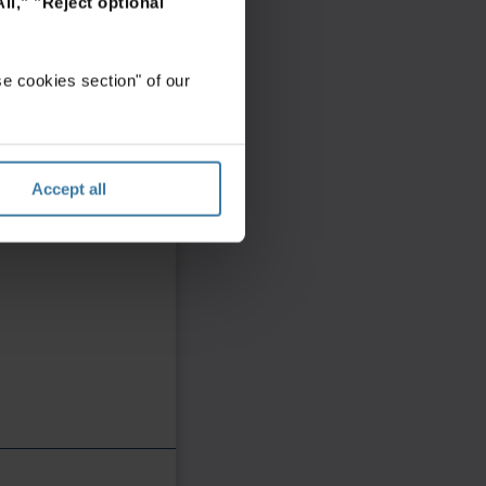
ll,"
"Reject optional
e cookies section" of our
Accept all