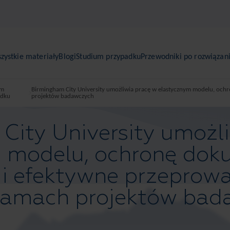
zystkie materiały
Blogi
Studium przypadku
Przewodniki po rozwiązan
um
Birmingham City University umożliwia pracę w elastycznym modelu, och
adku
projektów badawczych
City University umożl
 modelu, ochronę dok
j i efektywne przeprow
ramach projektów bad