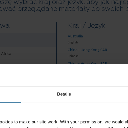
szę wybrać kraj oraz język, aby jak najle
irmingham
ować przeglądane materiały do swoich p
twa
Kraj / Język
nia i niszczenia dokumentów
Australia
kacji wymagało znalezienia zaufanego partnera do
English
zernych archiwów uniwersyteckich. Uniwersytet
China - Hong Kong SAR
 Africa
Chinese
llege’ów, z których dwa powstały w XVIII wieku był
China - Hong Kong SAR
je bogate zasoby historyczne, a jednocześnie chciał
English
okumentacją oraz skuteczną politykę niszczenia
China - Mainland
rica And Turkey
中国-中文
India
Details
owie rodziny mogą kontaktować się z BCU, aby
English
uczęszczał dany student. Mogą to być również audytorzy
Indonesia
sowane ze środków unijnych, które muszą spełniać
English
R poszukujący transkrypcji połączeń telefonicznych lub
Indonesia
ookies to make our site work. With your permission, we would al
Indonesian
ń stawianych studentom wyjeżdżających za granicę w