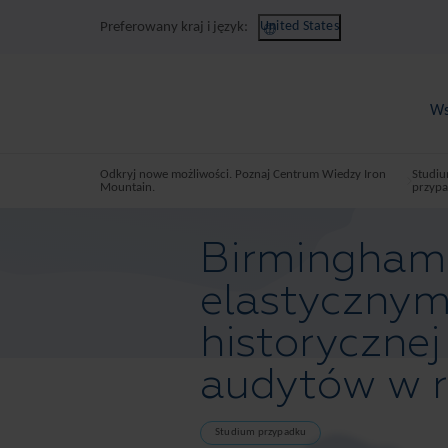
United States
Preferowany kraj i język:
Ws
Odkryj nowe możliwości. Poznaj Centrum Wiedzy Iron
Studi
Mountain.
przyp
Birmingham 
elastycznym
historyczne
audytów w 
Studium przypadku