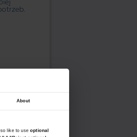
piej
otrzeb.
About
so like to use
optional