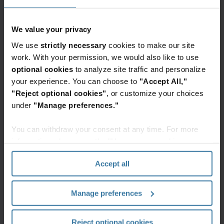
Serviços e soluções em destaque
We value your privacy
Governança
A ponte para
Smart
da
o digital:
records
We use
strictly necessary
cookies to make our site
Informação
posicionando
cleanup
work. With your permission, we would also like to use
na era da IA
sua
suite
optional cookies
to analyze site traffic and personalize
organização
A
Faça
your experience. You can choose to
"Accept All,"
para o
Governança
um
"Reject optional cookies"
, or customize your choices
sucesso
da
inventário
under
"Manage preferences."
Como
Informação
dos
sua
(IG)
seus
You can withdraw your consent at any time. For more
organização
visa
registros.
information, please see the "How we use cookies
pode
Document
maximizar
Não
section" of our
Privacy Policy
.
se
scanning
o
importa
Accept all
and digital
posicionar
valor
o
storage
para
dos
quão
o
Gerencie
dados
complexo
Manage preferences
sucesso
documentos
e
seja o
em
com
mitigar
desafio.
Reject optional cookies