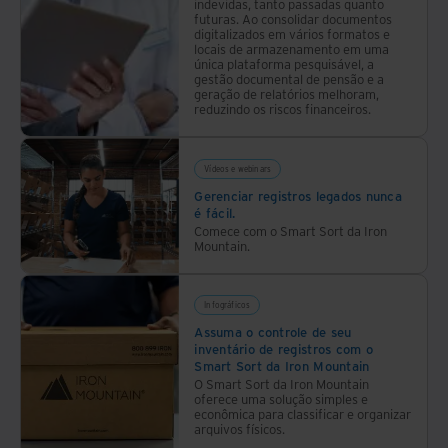
indevidas, tanto passadas quanto
como
para
futuras. Ao consolidar documentos
digitalizados em vários formatos e
construir
atender
locais de armazenamento em uma
uma
às
única plataforma pesquisável, a
gestão documental de pensão e a
base
suas
geração de relatórios melhoram,
sólida
reduzindo os riscos financeiros.
necessidades
para
de
o
gestão
Vídeos e webinars
sucesso.
documental.
Gerenciar registros legados nunca
é fácil.
Comece com o Smart Sort da Iron
Mountain.
Infográficos
Assuma o controle de seu
inventário de registros com o
Smart Sort da Iron Mountain
O Smart Sort da Iron Mountain
oferece uma solução simples e
econômica para classificar e organizar
arquivos físicos.