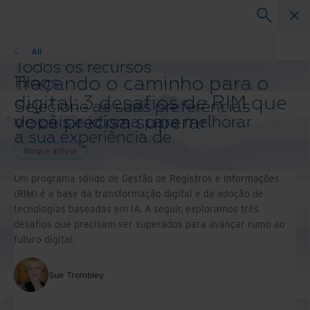
Blogs
All
Todos os recursos
Traçando o caminho para o
Blogs
Histórias de sucesso de clientes
digital: 3 desafios de RIM que
Selecione as suas preferências
Guias de soluções
você precisa superar
de país e idioma para melhorar
Webinars
a sua experiência de
Whitepaper
navegação.
Blogs e artigos
Altere sua região e idioma
Um programa sólido de Gestão de Registros e Informações
Asia-Pacific and India
(RIM) é a base da transformação digital e da adoção de
Europe and Southern Africa
tecnologias baseadas em IA. A seguir, exploramos três
Latin America
desafios que precisam ser superados para avançar rumo ao
Middle East North Africa And Turkey
futuro digital.
North America
Sue Trombley