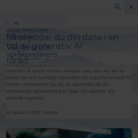
Bloggar
All
Alla resurser
Så skyddar du din data i en
Bloggar
Kundreferenser
tid av generativ AI
Välj land och
Lösningsguider
språkpreferens
Webbinarier
Bloggar och artiklar
för att
Whitepaper
förbättra din
Generativ AI skapar enorma mängder data, men hur kan du
webbläsarupplevelse.
skydda den och samtidigt säkerställa full regelefterlevnad? Få
Ändra region
insikter och konkreta tips för att säkerställa att din
och språk:
verksamhets datahantering är säker och uppfyller alla
Asia-Pacific and India
gällande regelverk.
Europe and Southern
Africa
20 januari 2025
7
minuter
Latin America
Middle East North Africa
And Turkey
North America