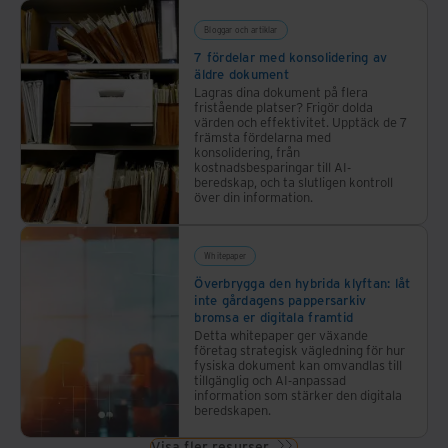
diskussionen
Bloggar och artiklar
i Iron
7 fördelar med konsolidering av
Mountains
äldre dokument
webbinarium
Lagras dina dokument på flera
fristående platser? Frigör dolda
serie
värden och effektivitet. Upptäck de 7
utforskas
främsta fördelarna med
konsolidering, från
konsekvenserna
kostnadsbesparingar till AI-
av AI
beredskap, och ta slutligen kontroll
över din information.
på
ekonomin,
regleringsstrukturer
Whitepaper
och
Överbrygga den hybrida klyftan: låt
datahantering
inte gårdagens pappersarkiv
ingående.
bromsa er digitala framtid
Detta whitepaper ger växande
företag strategisk vägledning för hur
fysiska dokument kan omvandlas till
tillgänglig och AI-anpassad
information som stärker den digitala
beredskapen.
Visa fler resurser