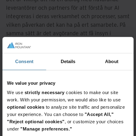
leverantörer och partners för att förstå hur AI
integreras i deras verksamhet och processer, samt
vilken påverkan det kan ha på ert samarbete. På
samma sätt är det avgörande att få insyn i
potentiella partners och leverantörers AI-policyer
innan något samarbete inleds.
Consent
Details
About
Vid behov kan det vara fördelaktigt att skapa
eller revidera leverantörsavtal för att inkludera
riktlinjer och förväntningar kring användningen av
We value your privacy
generativ AI-teknik. Dessa avtal bör kräva att
We use
strictly necessary
cookies to make our site
leverantörer tydligt redovisar vilka AI-verktyg de
work. With your permission, we would also like to use
använder för att producera innehåll för er
optional cookies
to analyze site traffic and personalize
your experience. You can choose to
"Accept All,"
organisation samt att de vidtar lämpliga åtgärder
"Reject optional cookies"
, or customize your choices
för att skydda er information.
under
"Manage preferences."