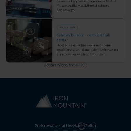
działania i szybkość reagowania to dziś
kluczowe filary stabilności sektora
bankowego.
Blogi i artykuły
Cyfrowy bunkier – co to jest? Jak
działa?
Dowiedz się jak bezpiecznie chronić
swoje krytyczne dane dzięki cyfrowemu
bunkrowi wraz z Iron Mountain.
Zobacz więcej treści
Preferowany kraj i język:
Polish