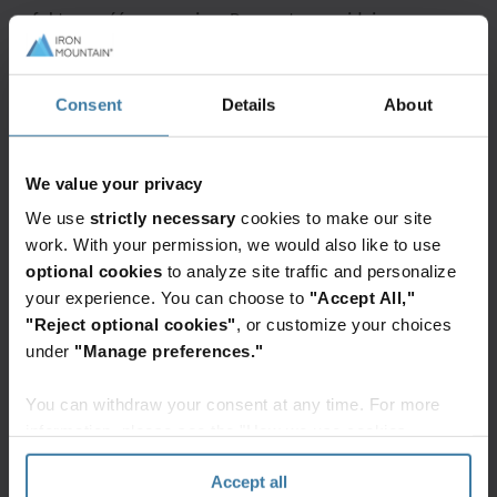
efektywność operacyjną. Proces ten znajduje
zastosowanie w marketingu, finansach, logistyce i
zarządzaniu zasobami ludzkimi.
Consent
Details
About
1. Skanowanie i digitalizacja
dokumentów
We value your privacy
Skanowanie i digitalizacja dokumentów
stanowią
We use
strictly necessary
cookies to make our site
kluczowy element w zarządzaniu danymi. Proces ten
work. With your permission, we would also like to use
przekształca dokumenty papierowe w format cyfrowy,
optional cookies
to analyze site traffic and personalize
umożliwiając szybki i bezpieczny dostęp do nich z
your experience. You can choose to
"Accept All,"
dowolnego miejsca na świecie.
"Reject optional cookies"
, or customize your choices
under
"Manage preferences."
Digitalizacja przyspiesza przepływ informacji w
You can withdraw your consent at any time. For more
organizacji, ale także zwiększa bezpieczeństwo danych
information, please see the "How we use cookies
dzięki możliwości ich szyfrowania i przechowywania w
section" of our
Privacy Policy
.
bezpiecznych repozytoriach cyfrowych.
Accept all