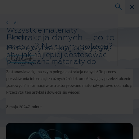
Blogi i artykuły
All
Wszystkie materiały
Ekstrakcja danych – co to
Blogi
Studium przypadku
znaczy? Na czym polega?
Proszę wybrać kraj oraz język,
Przewodniki po rozwiązaniach
aby jak najlepiej dostosować
Webinary
przeglądane materiały do
Blogi i artykuły
Biała księga
swoich potrzeb.
Zastanawiasz się, na czym polega ekstrakcja danych? To proces
Preferowany kraj i język:
pozyskiwania informacji z różnych źródeł, umożliwiający przekształcenie
Asia-Pacific and India
„surowych” informacji w ustrukturyzowane materiały gotowe do analizy.
Europe and Southern Africa
Przeczytaj ten artykuł i dowiedz się więcej!
Latin America
Middle East North Africa And Turkey
8 maja 2024
7
minut
North America