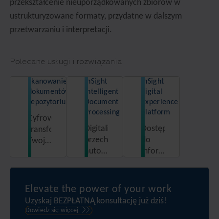
przekształcenie nieuporządkowanych zbiorów w
ustrukturyzowane formaty, przydatne w dalszym
przetwarzaniu i interpretacji.
Polecane usługi i rozwiązania
Skanowanie
InSight
InSight
dokumentów i
Intelligent
digital
repozytorium
Document
experience
Processing
platform
Cyfrowa
Digitalizuj,
Dostęp
transformacja
przechowuj,
do
Twojej
automatyzuj
informacji
firmy,
i w
z
skanowanie
pełni
zautomatyzowanej
dokumentacji
wykorzystuj
i
i
Elevate the power of your work
potencjał
bezpiecznej
centralizacja
Uzyskaj BEZPŁATNĄ konsultację już dziś!
swoich
platformy
informacji
Dowiedz się więcej
danych