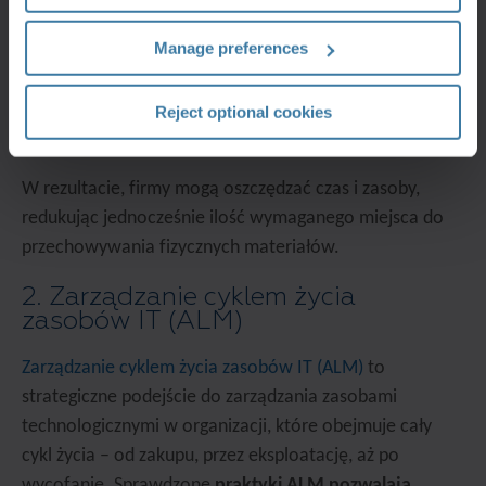
Ponadto, wykorzystanie optycznego rozpoznawania
Manage preferences
znaków (OCR) pozwala na łatwe wyszukiwanie po
zdefiniowanych frazach czy słowach dokumentów,
sprawiając, że są one zawsze dostępne i łatwe w
Reject optional cookies
obsłudze dla upoważnionych użytkowników.
W rezultacie, firmy mogą oszczędzać czas i zasoby,
redukując jednocześnie ilość wymaganego miejsca do
przechowywania fizycznych materiałów.
2. Zarządzanie cyklem życia
zasobów IT (ALM)
Zarządzanie cyklem życia zasobów IT (ALM)
to
strategiczne podejście do zarządzania zasobami
technologicznymi w organizacji, które obejmuje cały
cykl życia – od zakupu, przez eksploatację, aż po
wycofanie. Sprawdzone
praktyki ALM pozwalają